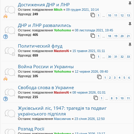
Достижения ДНР и ЛНР
Останнє повідомлення
Mitch
«
09 грудня 2021, 10:14
Відповіді:
249
1
10
11
12
13
…
ДНР и ЛНР развалились
Останнє повідомлення
Yohohomo
«
08 листопада 2021, 19:45
Відповіді:
405
1
18
19
20
21
…
Политический флуд
Останнє повідомлення
MasteroN
«
15 травня 2021, 01:11
Відповіді:
659
1
30
31
32
33
…
Война России и Украины
Останнє повідомлення
Yohohomo
«
12 червня 2026, 09:40
Відповіді:
105
1
2
3
4
5
6
Свобода слова в Украине
Останнє повідомлення
MasteroN
«
08 червня 2026, 01:01
Відповіді:
215
1
8
9
10
11
…
Жуківський ліс, 1947: трагедія та подвиг
українського підпілля
Останнє повідомлення
Максимчик
«
23 січня 2026, 12:50
Розпад Росії
Останнє повідомлення
Yohohomo
«
13 січня 2026, 13:17