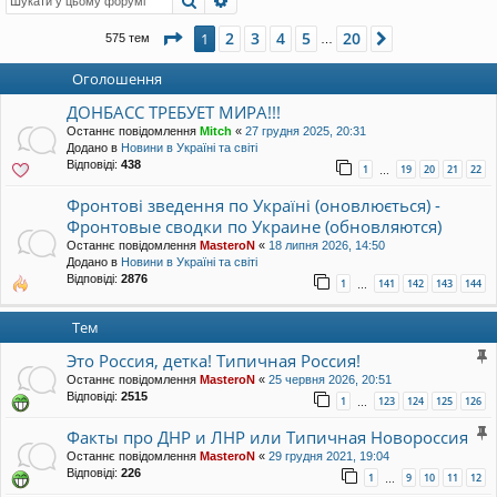
Сторінка
1
з
20
2
3
4
5
20
1
Далі
575 тем
…
Оголошення
ДОНБАСС ТРЕБУЕТ МИРА!!!
Останнє повідомлення
Mitch
«
27 грудня 2025, 20:31
Додано в
Новини в Україні та світі
Відповіді:
438
1
19
20
21
22
…
Фронтові зведення по Україні (оновлюється) -
Фронтовые сводки по Украине (обновляются)
Останнє повідомлення
MasteroN
«
18 липня 2026, 14:50
Додано в
Новини в Україні та світі
Відповіді:
2876
1
141
142
143
144
…
Тем
Это Россия, детка! Типичная Россия!
Останнє повідомлення
MasteroN
«
25 червня 2026, 20:51
Відповіді:
2515
1
123
124
125
126
…
Факты про ДНР и ЛНР или Типичная Новороссия
Останнє повідомлення
MasteroN
«
29 грудня 2021, 19:04
Відповіді:
226
1
9
10
11
12
…