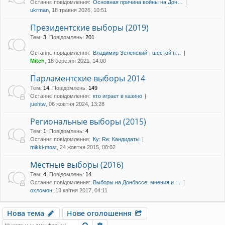
Останнє повідомлення:
Основная причина войны на Дон…
уп
ukrman
, 18 травня 2026, 10:51
Президентские выборы (2019)
Тем
:
3
,
Повідомлень
:
201
Останнє повідомлення:
Владимир Зеленский - шестой п…
Mitch
, 18 березня 2021, 14:00
Парламентские выборы 2014
Тем
:
14
,
Повідомлень
:
149
Останнє повідомлення:
кто играет в казино
juehtw
, 06 жовтня 2024, 13:28
Региональные выборы (2015)
Тем
:
1
,
Повідомлень
:
4
Останнє повідомлення:
Ку: Re: Кандидаты
mikki-most
, 24 жовтня 2015, 08:02
Местные выборы (2016)
Тем
:
4
,
Повідомлень
:
14
Останнє повідомлення:
Выборы на Донбассе: мнения и …
охломон
, 13 квітня 2017, 04:11
Нова тема
Нове оголошення
Пошук
Розширений пошук