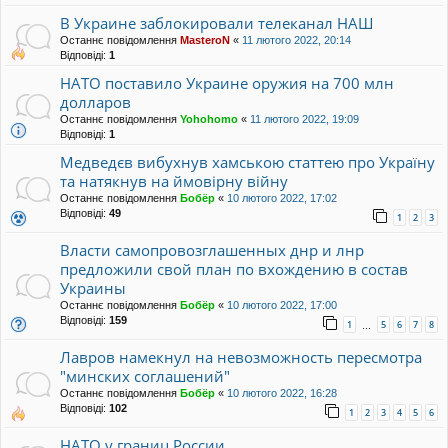
В Украине заблокировали телеканал НАШ
Останнє повідомлення
MasteroN
«
11 лютого 2022, 20:14
Відповіді:
1
НАТО поставило Украине оружия на 700 млн
долларов
Останнє повідомлення
Yohohomo
«
11 лютого 2022, 19:09
Відповіді:
1
Медведєв вибухнув хамською статтею про Україну
та натякнув на ймовірну війну
Останнє повідомлення
Бобёр
«
10 лютого 2022, 17:02
Відповіді:
49
1
2
3
Власти самопровозглашенных днр и лнр
предложили свой план по вхождению в состав
Украины
Останнє повідомлення
Бобёр
«
10 лютого 2022, 17:00
Відповіді:
159
1
5
6
7
8
…
Лавров намекнул на невозможность пересмотра
"минских соглашений"
Останнє повідомлення
Бобёр
«
10 лютого 2022, 16:28
Відповіді:
102
1
2
3
4
5
6
НАТО у границ России