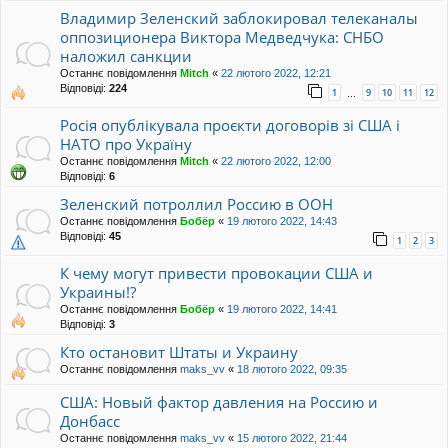
Владимир Зеленский заблокировал телеканалы
оппозиционера Виктора Медведчука: СНБО
наложил санкции
Останнє повідомлення
Mitch
«
22 лютого 2022, 12:21
Відповіді:
224
1
9
10
11
12
…
Росія опублікувала проєкти договорів зі США і
НАТО про Україну
Останнє повідомлення
Mitch
«
22 лютого 2022, 12:00
Відповіді:
6
Зеленский потроллил Россию в ООН
Останнє повідомлення
Бобёр
«
19 лютого 2022, 14:43
Відповіді:
45
1
2
3
К чему могут привести провокации США и
Украины!?
Останнє повідомлення
Бобёр
«
19 лютого 2022, 14:41
Відповіді:
3
Кто остановит Штаты и Украину
Останнє повідомлення
maks_vv
«
18 лютого 2022, 09:35
США: Новый фактор давления на Россию и
Донбасс
Останнє повідомлення
maks_vv
«
15 лютого 2022, 21:44