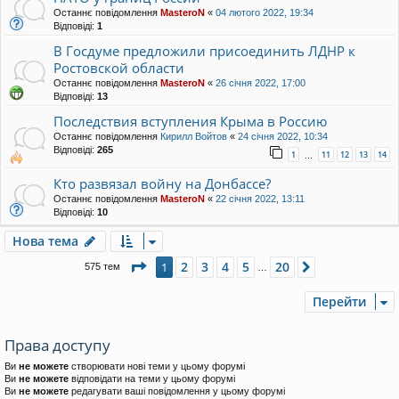
Останнє повідомлення
MasteroN
«
04 лютого 2022, 19:34
Відповіді:
1
В Госдуме предложили присоединить ЛДНР к
Ростовской области
Останнє повідомлення
MasteroN
«
26 січня 2022, 17:00
Відповіді:
13
Последствия вступления Крыма в Россию
Останнє повідомлення
Кирилл Войтов
«
24 січня 2022, 10:34
Відповіді:
265
1
11
12
13
14
…
Кто развязал войну на Донбассе?
Останнє повідомлення
MasteroN
«
22 січня 2022, 13:11
Відповіді:
10
Нова тема
Сторінка
1
з
20
2
3
4
5
20
1
Далі
575 тем
…
Перейти
Права доступу
Ви
не можете
створювати нові теми у цьому форумі
Ви
не можете
відповідати на теми у цьому форумі
Ви
не можете
редагувати ваші повідомлення у цьому форумі