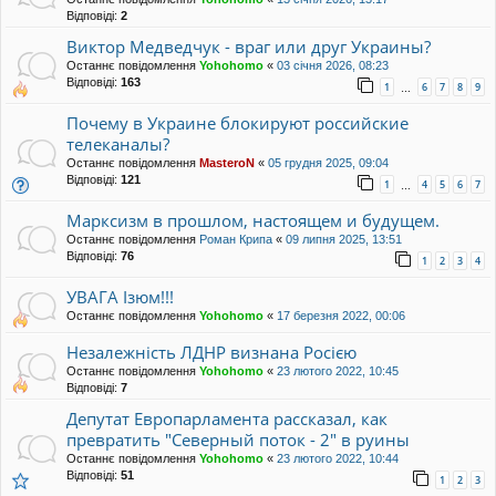
Відповіді:
2
Виктор Медведчук - враг или друг Украины?
Останнє повідомлення
Yohohomo
«
03 січня 2026, 08:23
Відповіді:
163
1
6
7
8
9
…
Почему в Украине блокируют российские
телеканалы?
Останнє повідомлення
MasteroN
«
05 грудня 2025, 09:04
Відповіді:
121
1
4
5
6
7
…
Марксизм в прошлом, настоящем и будущем.
Останнє повідомлення
Роман Крипа
«
09 липня 2025, 13:51
Відповіді:
76
1
2
3
4
УВАГА Ізюм!!!
Останнє повідомлення
Yohohomo
«
17 березня 2022, 00:06
Незалежність ЛДНР визнана Росією
Останнє повідомлення
Yohohomo
«
23 лютого 2022, 10:45
Відповіді:
7
Депутат Европарламента рассказал, как
превратить "Северный поток - 2" в руины
Останнє повідомлення
Yohohomo
«
23 лютого 2022, 10:44
Відповіді:
51
1
2
3