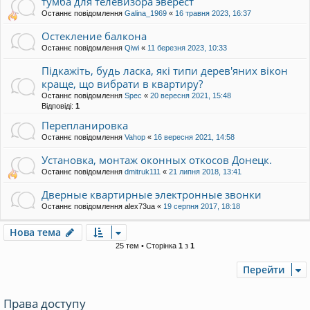
тумба для телевизора эверест
Останнє повідомлення
Galina_1969
«
16 травня 2023, 16:37
Остекление балкона
Останнє повідомлення
Qiwi
«
11 березня 2023, 10:33
Підкажіть, будь ласка, які типи дерев'яних вікон
краще, що вибрати в квартиру?
Останнє повідомлення
Spec
«
20 вересня 2021, 15:48
Відповіді:
1
Перепланировка
Останнє повідомлення
Vahop
«
16 вересня 2021, 14:58
Установка, монтаж оконных откосов Донецк.
Останнє повідомлення
dmitruk111
«
21 липня 2018, 13:41
Дверные квартирные электронные звонки
Останнє повідомлення
alex73ua
«
19 серпня 2017, 18:18
Нова тема
25 тем • Сторінка
1
з
1
Перейти
Права доступу