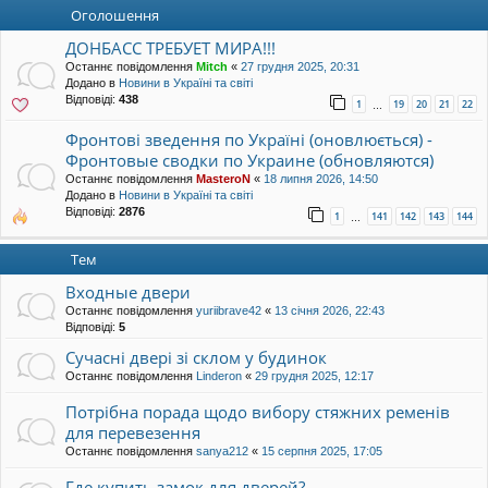
уп
Оголошення
ДОНБАСС ТРЕБУЕТ МИРА!!!
Останнє повідомлення
Mitch
«
27 грудня 2025, 20:31
Додано в
Новини в Україні та світі
Відповіді:
438
1
19
20
21
22
…
Фронтові зведення по Україні (оновлюється) -
Фронтовые сводки по Украине (обновляются)
Останнє повідомлення
MasteroN
«
18 липня 2026, 14:50
Додано в
Новини в Україні та світі
Відповіді:
2876
1
141
142
143
144
…
Тем
Входные двери
Останнє повідомлення
yuriibrave42
«
13 січня 2026, 22:43
Відповіді:
5
Сучасні двері зі склом у будинок
Останнє повідомлення
Linderon
«
29 грудня 2025, 12:17
Потрібна порада щодо вибору стяжних ременів
для перевезення
Останнє повідомлення
sanya212
«
15 серпня 2025, 17:05
Где купить замок для дверей?