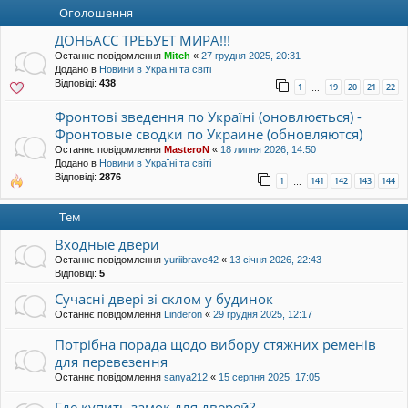
уп
Оголошення
ДОНБАСС ТРЕБУЕТ МИРА!!!
Останнє повідомлення
Mitch
«
27 грудня 2025, 20:31
Додано в
Новини в Україні та світі
Відповіді:
438
1
19
20
21
22
…
Фронтові зведення по Україні (оновлюється) -
Фронтовые сводки по Украине (обновляются)
Останнє повідомлення
MasteroN
«
18 липня 2026, 14:50
Додано в
Новини в Україні та світі
Відповіді:
2876
1
141
142
143
144
…
Тем
Входные двери
Останнє повідомлення
yuriibrave42
«
13 січня 2026, 22:43
Відповіді:
5
Сучасні двері зі склом у будинок
Останнє повідомлення
Linderon
«
29 грудня 2025, 12:17
Потрібна порада щодо вибору стяжних ременів
для перевезення
Останнє повідомлення
sanya212
«
15 серпня 2025, 17:05
Где купить замок для дверей?