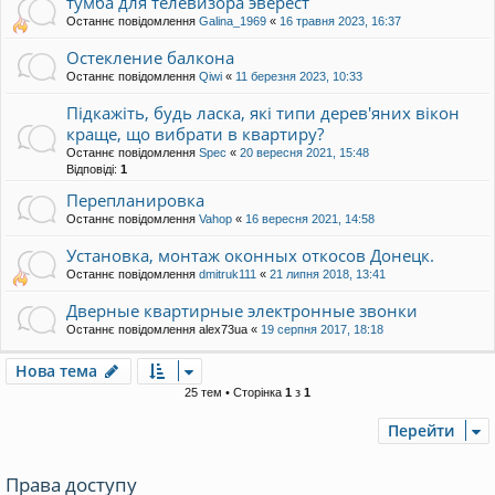
тумба для телевизора эверест
Останнє повідомлення
Galina_1969
«
16 травня 2023, 16:37
Остекление балкона
Останнє повідомлення
Qiwi
«
11 березня 2023, 10:33
Підкажіть, будь ласка, які типи дерев'яних вікон
краще, що вибрати в квартиру?
Останнє повідомлення
Spec
«
20 вересня 2021, 15:48
Відповіді:
1
Перепланировка
Останнє повідомлення
Vahop
«
16 вересня 2021, 14:58
Установка, монтаж оконных откосов Донецк.
Останнє повідомлення
dmitruk111
«
21 липня 2018, 13:41
Дверные квартирные электронные звонки
Останнє повідомлення
alex73ua
«
19 серпня 2017, 18:18
Нова тема
25 тем • Сторінка
1
з
1
Перейти
Права доступу