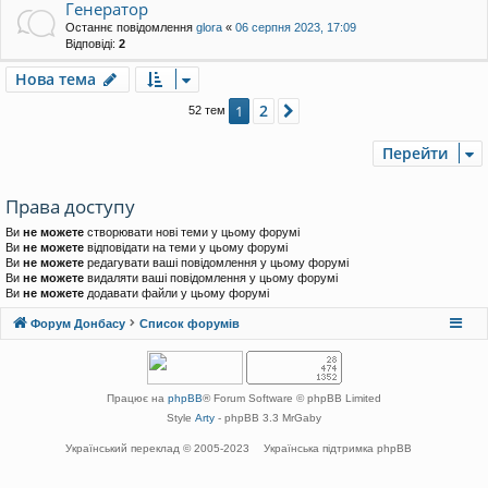
Генератор
Останнє повідомлення
glora
«
06 серпня 2023, 17:09
Відповіді:
2
Нова тема
2
1
Далі
52 тем
Перейти
Права доступу
Ви
не можете
створювати нові теми у цьому форумі
Ви
не можете
відповідати на теми у цьому форумі
Ви
не можете
редагувати ваші повідомлення у цьому форумі
Ви
не можете
видаляти ваші повідомлення у цьому форумі
Ви
не можете
додавати файли у цьому форумі
Форум Донбасу
Список форумів
Працює на
phpBB
® Forum Software © phpBB Limited
Style
Arty
- phpBB 3.3 MrGaby
Український переклад © 2005-2023
Українська підтримка phpBB