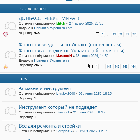
уп
Оголошення
ДОНБАСС ТРЕБУЕТ МИРА!!!
Останнє повідомлення
Mitch
«
27 грудня 2025, 20:31
Додано в
Новини в Україні та світі
Відповіді:
438
1
19
20
21
22
…
Фронтові зведення по Україні (оновлюється) -
Фронтовые сводки по Украине (обновляются)
Останнє повідомлення
MasteroN
«
18 липня 2026, 14:50
Додано в
Новини в Україні та світі
Відповіді:
2876
1
141
142
143
144
…
Тем
Алмазный инструмент
Останнє повідомлення
lvivskyi2000
«
02 липня 2025, 18:15
Відповіді:
1
Инструмент который не подведет
Останнє повідомлення
Ttiniori-1
«
21 січня 2025, 18:35
Відповіді:
1
Все для ремонта и стройки
Останнє повідомлення
SeraphXS
«
21 січня 2025, 17:17