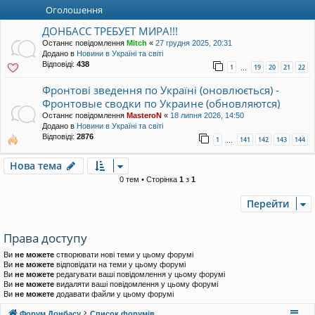
уп
Оголошення
ДОНБАСС ТРЕБУЕТ МИРА!!!
Останнє повідомлення
Mitch
«
27 грудня 2025, 20:31
Додано в
Новини в Україні та світі
Відповіді:
438
1
19
20
21
22
…
Фронтові зведення по Україні (оновлюється) -
Фронтовые сводки по Украине (обновляются)
Останнє повідомлення
MasteroN
«
18 липня 2026, 14:50
Додано в
Новини в Україні та світі
Відповіді:
2876
1
141
142
143
144
…
Нова тема
0 тем • Сторінка
1
з
1
Перейти
Права доступу
Ви
не можете
створювати нові теми у цьому форумі
Ви
не можете
відповідати на теми у цьому форумі
Ви
не можете
редагувати ваші повідомлення у цьому форумі
Ви
не можете
видаляти ваші повідомлення у цьому форумі
Ви
не можете
додавати файли у цьому форумі
Форум Донбасу
Список форумів