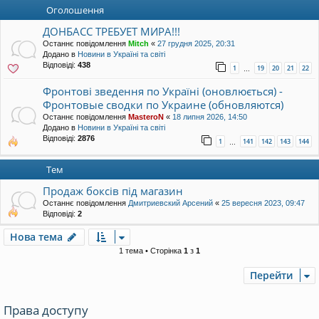
уп
Оголошення
ДОНБАСС ТРЕБУЕТ МИРА!!!
Останнє повідомлення
Mitch
«
27 грудня 2025, 20:31
Додано в
Новини в Україні та світі
Відповіді:
438
1
19
20
21
22
…
Фронтові зведення по Україні (оновлюється) -
Фронтовые сводки по Украине (обновляются)
Останнє повідомлення
MasteroN
«
18 липня 2026, 14:50
Додано в
Новини в Україні та світі
Відповіді:
2876
1
141
142
143
144
…
Тем
Продаж боксів під магазин
Останнє повідомлення
Дмитриевский Арсений
«
25 вересня 2023, 09:47
Відповіді:
2
Нова тема
1 тема • Сторінка
1
з
1
Перейти
Права доступу