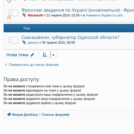
Фронтові зведення по Україні (оновлюється) - Фр
MasteroN
»
21 червня 2014, 02:06
» в
Новини в Україні та світі
Тем
Саакашвили. губернатор Одесской области?
pavel p
»
30 травня 2015, 08:08
Нова тема
Повернутись до списку форумів
Права доступу
Ви
не можете
створювати нові теми у цьому форумі
Ви
не можете
відповідати на теми у цьому форумі
Ви
не можете
редагувати ваші повідомлення у цьому форумі
Ви
не можете
видаляти ваші повідомлення у цьому форумі
Ви
не можете
додавати файли у цьому форумі
Форум Донбасу
Список форумів