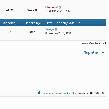
MasteroN
2876
612938
18 липня 2026, 14:50
Відповіді
Перегляди
Останнє повідомлення
Канада
32
10667
08 лютого 2016, 12:08
1 тема • Сторінка
1
з
1
Перейти
Видалити файли cookie
Часовий пояс
UTC+03:00