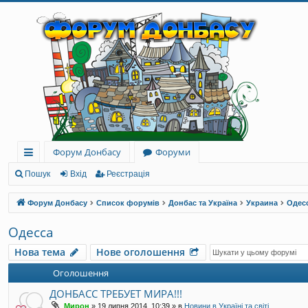
Форум Донбасу
Форуми
ви
Пошук
Вхід
Реєстрація
дк
Форум Донбасу
Список форумів
Донбас та Україна
Украина
Одес
и
Одесса
й
Нова тема
Нове оголошення
до
Оголошення
ст
ДОНБАСС ТРЕБУЕТ МИРА!!!
уп
Мирон
»
19 липня 2014, 10:39
» в
Новини в Україні та світі