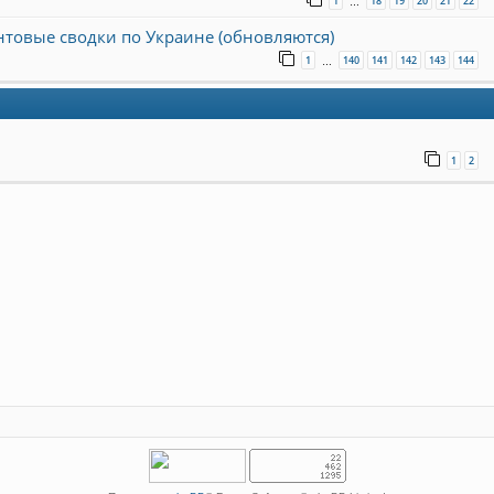
1
18
19
20
21
22
…
онтовые сводки по Украине (обновляются)
1
140
141
142
143
144
…
1
2