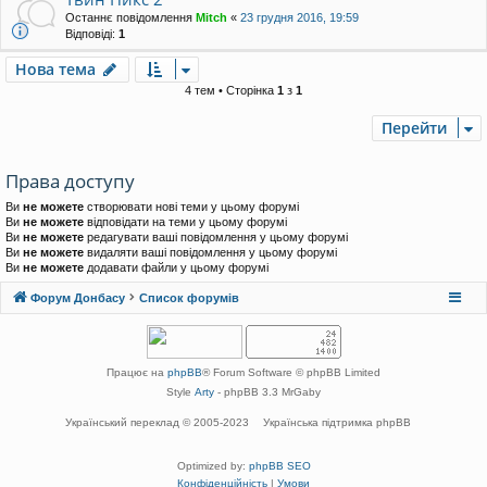
Останнє повідомлення
Mitch
«
23 грудня 2016, 19:59
Відповіді:
1
Нова тема
4 тем • Сторінка
1
з
1
Перейти
Права доступу
Ви
не можете
створювати нові теми у цьому форумі
Ви
не можете
відповідати на теми у цьому форумі
Ви
не можете
редагувати ваші повідомлення у цьому форумі
Ви
не можете
видаляти ваші повідомлення у цьому форумі
Ви
не можете
додавати файли у цьому форумі
Форум Донбасу
Список форумів
Працює на
phpBB
® Forum Software © phpBB Limited
Style
Arty
- phpBB 3.3 MrGaby
Український переклад © 2005-2023
Українська підтримка phpBB
Optimized by:
phpBB SEO
Конфіденційність
|
Умови