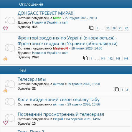
уп
Оголошення
ДОНБАСС ТРЕБУЕТ МИРА!!!
Останнє повідомлення
Mitch
«
27 грудня 2025, 20:31
Додано в
Новини в Україні та світі
Відповіді:
438
1
19
20
21
22
…
Фронтові зведення по Україні (оновлюється) -
Фронтовые сводки по Украине (обновляются)
Останнє повідомлення
MasteroN
«
18 липня 2026, 14:50
Додано в
Новини в Україні та світі
Відповіді:
2876
1
141
142
143
144
…
Тем
Телесериалы
Останнє повідомлення
ukrman
«
29 травня 2026, 13:58
Відповіді:
22
1
2
Коли вийде новий сезон серіалу Табу
Останнє повідомлення
ukrman
«
29 травня 2026, 13:56
Последний просмотренный телесериал
Останнє повідомлення
PitQuill
«
04 березня 2021, 14:02
Відповіді:
13
Твин Пикс 2