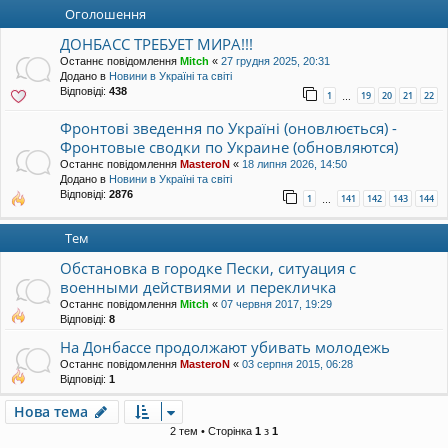
уп
Оголошення
ДОНБАСС ТРЕБУЕТ МИРА!!!
Останнє повідомлення
Mitch
«
27 грудня 2025, 20:31
Додано в
Новини в Україні та світі
Відповіді:
438
1
19
20
21
22
…
Фронтові зведення по Україні (оновлюється) -
Фронтовые сводки по Украине (обновляются)
Останнє повідомлення
MasteroN
«
18 липня 2026, 14:50
Додано в
Новини в Україні та світі
Відповіді:
2876
1
141
142
143
144
…
Тем
Обстановка в городке Пески, ситуация с
военными действиями и перекличка
Останнє повідомлення
Mitch
«
07 червня 2017, 19:29
Відповіді:
8
На Донбассе продолжают убивать молодежь
Останнє повідомлення
MasteroN
«
03 серпня 2015, 06:28
Відповіді:
1
Нова тема
2 тем • Сторінка
1
з
1