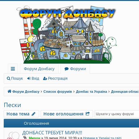
Форум Донбасу
Форуми
ви
Пошук
Вхід
Реєстрація
дк
Форум Донбасу
Список форумів
Донбас та Україна
Донецкая облас
и
Пески
й
Нова тема
Нове оголошення
до
Оголошення
ст
ДОНБАСС ТРЕБУЕТ МИРА!!!
уп
Мирон
»
19 липня 2014, 10:39
» в
Новини в Україні та світі