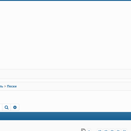
ть
Пески
Пошук
Розширений пошук