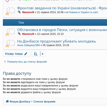
Фронтові зведення по Україні (оновлюється) - Фр
MasteroN
»
21 червня 2014, 02:06
» в
Новини в Україні та світі
Тем
Обстановка в городке Пески, ситуация с военным
MasteroN
»
12 серпня 2015, 22:10
На Донбассе продолжают убивать молодежь
Анна Зайцева1980
»
05 травня 2015, 13:18
Нова тема
Повернутись до списку форумів
Права доступу
Ви
не можете
створювати нові теми у цьому форумі
Ви
не можете
відповідати на теми у цьому форумі
Ви
не можете
редагувати ваші повідомлення у цьому форумі
Ви
не можете
видаляти ваші повідомлення у цьому форумі
Ви
не можете
додавати файли у цьому форумі
Форум Донбасу
Список форумів