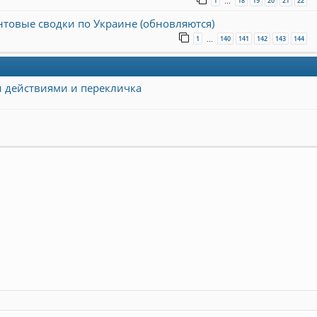
1
18
19
20
21
22
…
онтовые сводки по Украине (обновляются)
1
140
141
142
143
144
…
и действиями и перекличка