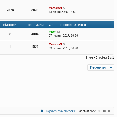
MasteroN
2876
608440
18 липня 2026, 14:50
Відповіді
Перегляди
Останнє повідомлення
Mitch
8
4004
07 червня 2017, 19:29
MasteroN
1
1526
03 серпня 2015, 06:28
2 тем • Сторінка
1
з
1
Перейти
Видалити файли cookie
Часовий пояс
UTC+03:00