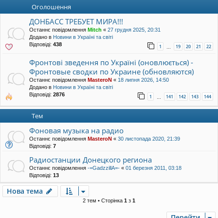
уп
Оголошення
ДОНБАСС ТРЕБУЕТ МИРА!!!
Останнє повідомлення
Mitch
«
27 грудня 2025, 20:31
Додано в
Новини в Україні та світі
Відповіді:
438
1
19
20
21
22
…
Фронтові зведення по Україні (оновлюється) -
Фронтовые сводки по Украине (обновляются)
Останнє повідомлення
MasteroN
«
18 липня 2026, 14:50
Додано в
Новини в Україні та світі
Відповіді:
2876
1
141
142
143
144
…
Тем
Фоновая музыка на радио
Останнє повідомлення
MasteroN
«
30 листопада 2020, 21:39
Відповіді:
7
Радиостанции Донецкого региона
Останнє повідомлення
-=GadzzillA=-
«
01 березня 2011, 03:18
Відповіді:
13
Нова тема
2 тем • Сторінка
1
з
1
Перейти