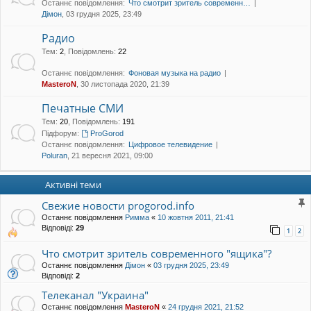
Останнє повідомлення:
Что смотрит зритель современн…
уп
Дімон
, 03 грудня 2025, 23:49
Радио
Тем
:
2
,
Повідомлень
:
22
Останнє повідомлення:
Фоновая музыка на радио
MasteroN
, 30 листопада 2020, 21:39
Печатные СМИ
Тем
:
20
,
Повідомлень
:
191
Підфорум:
ProGorod
Останнє повідомлення:
Цифровое телевидение
Poluran
, 21 вересня 2021, 09:00
Активні теми
Свежие новости progorod.info
Останнє повідомлення
Римма
«
10 жовтня 2011, 21:41
Відповіді:
29
1
2
Что смотрит зритель современного "ящика"?
Останнє повідомлення
Дімон
«
03 грудня 2025, 23:49
Відповіді:
2
Телеканал "Украина"
Останнє повідомлення
MasteroN
«
24 грудня 2021, 21:52