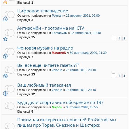
Відповіді:
1
Цифровое телевидение
Останнє повідомлення
Poluran
«
21 вересня 2021, 09:00
Відповіді:
3
Антизомби - программа на ICTV
Останнє повідомлення
FeofanyaK
«
22 квітня 2021, 10:40
Відповіді:
35
1
2
Фоновая музыка на радио
Останнє повідомлення
MasteroN
«
30 листопада 2020, 21:39
Відповіді:
7
Вы все еще читаете газеты???
Останнє повідомлення
velorun
«
22 квітня 2019, 20:10
Відповіді:
23
1
2
Ваш любимый телеканал
Останнє повідомлення
velorun
«
22 квітня 2019, 20:10
Відповіді:
12
Куда дели спортивное обозрение по ТВ?
Останнє повідомлення
Мирон
«
30 травня 2018, 19:55
Відповіді:
5
Приемная интересных новостей ProGorod: мы
пишем про Торез, Снежное и Шахтерск