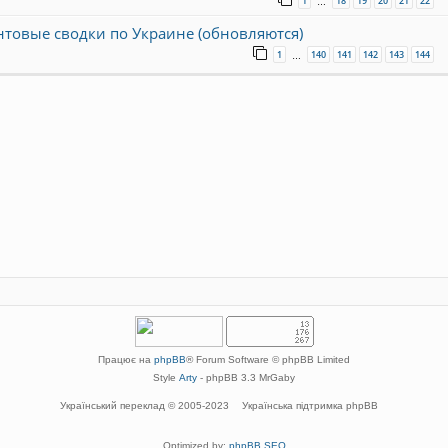
1
18
19
20
21
22
…
онтовые сводки по Украине (обновляются)
1
140
141
142
143
144
…
Працює на
phpBB
® Forum Software © phpBB Limited
Style
Arty
- phpBB 3.3 MrGaby
Український переклад © 2005-2023
Українська підтримка phpBB
Optimized by:
phpBB SEO