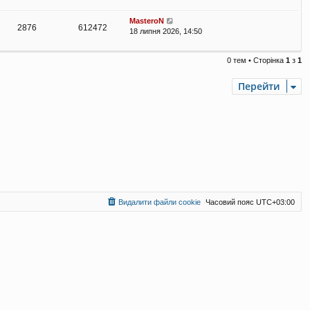
MasteroN
2876
612472
18 липня 2026, 14:50
0 тем • Сторінка
1
з
1
Перейти
Видалити файли cookie
Часовий пояс
UTC+03:00