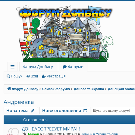
Форум Донбасу
Форуми
ви
Пошук
Вхід
Реєстрація
дк
Форум Донбасу
Список форумів
Донбас та Україна
Донецкая облас
и
Андреевка
й
Нова тема
Нове оголошення
до
Оголошення
ст
ДОНБАСС ТРЕБУЕТ МИРА!!!
уп
Мирон
»
19 липня 2014, 10:39
» в
Новини в Україні та світі