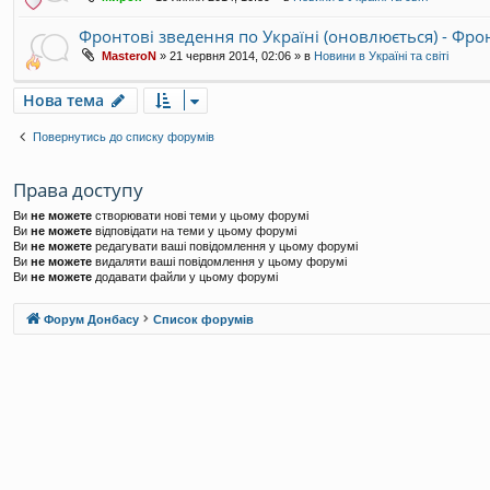
Фронтові зведення по Україні (оновлюється) - Фр
MasteroN
»
21 червня 2014, 02:06
» в
Новини в Україні та світі
Нова тема
Повернутись до списку форумів
Права доступу
Ви
не можете
створювати нові теми у цьому форумі
Ви
не можете
відповідати на теми у цьому форумі
Ви
не можете
редагувати ваші повідомлення у цьому форумі
Ви
не можете
видаляти ваші повідомлення у цьому форумі
Ви
не можете
додавати файли у цьому форумі
Форум Донбасу
Список форумів