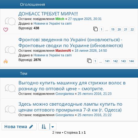
уп
Оголошення
ДОНБАСС ТРЕБУЕТ МИРА!!!
Останнє повідомлення
Mitch
«
27 грудня 2025, 20:31
Додано в
Новини в Україні та світі
Відповіді:
438
1
19
20
21
22
…
Фронтові зведення по Україні (оновлюється) -
Фронтовые сводки по Украине (обновляются)
Останнє повідомлення
MasteroN
«
18 липня 2026, 14:50
Додано в
Новини в Україні та світі
Відповіді:
2876
1
141
142
143
144
…
Тем
Выгодно купить машинку для стрижки волос в
розницу по оптовой цене – смотрите.
Останнє повідомлення
Georgiantea
«
25 лютого 2016, 21:23
Здесь можно светодиодные лампы купить по
ценам оптового промрынка 7-й км (г. Одесса)
Останнє повідомлення
Georgiantea
«
25 лютого 2016, 21:22
Нова тема
2 тем • Сторінка
1
з
1