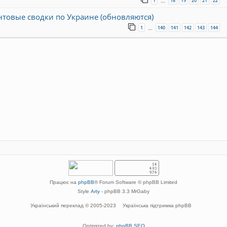
1
18
19
20
21
22
…
онтовые сводки по Украине (обновляются)
1
140
141
142
143
144
…
Працює на
phpBB
® Forum Software © phpBB Limited
Style
Arty
- phpBB 3.3 MrGaby
Український переклад © 2005-2023
Українська підтримка phpBB
Optimized by:
phpBB SEO