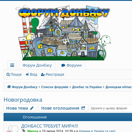
Форум Донбасу
Форуми
ви
Пошук
Вхід
Реєстрація
дк
Форум Донбасу
Список форумів
Донбас та Україна
Донецкая облас
и
Новогродовка
й
Нова тема
Нове оголошення
до
Оголошення
ст
ДОНБАСС ТРЕБУЕТ МИРА!!!
уп
Мирон
»
19 липня 2014, 10:39
» в
Новини в Україні та світі