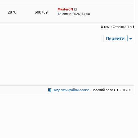
MasteroN
2876
608789
18 липня 2026, 14:50
0 тем • Сторінка
1
з
1
Перейти
Видалити файли cookie
Часовий пояс
UTC+03:00