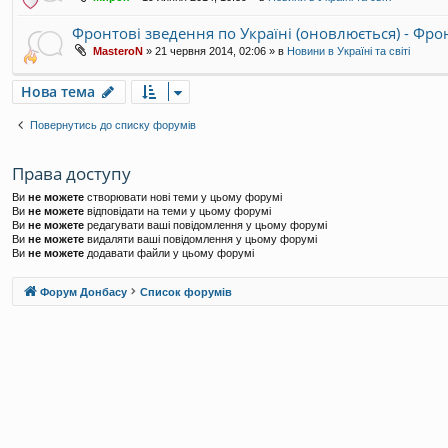
Фронтові зведення по Україні (оновлюється) - Фр
MasteroN
»
21 червня 2014, 02:06
» в
Новини в Україні та світі
Нова тема
Повернутись до списку форумів
Права доступу
Ви
не можете
створювати нові теми у цьому форумі
Ви
не можете
відповідати на теми у цьому форумі
Ви
не можете
редагувати ваші повідомлення у цьому форумі
Ви
не можете
видаляти ваші повідомлення у цьому форумі
Ви
не можете
додавати файли у цьому форумі
Форум Донбасу
Список форумів