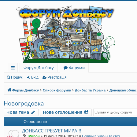
Форум Донбасу
Форуми
ви
Пошук
Вхід
Реєстрація
дк
Форум Донбасу
Список форумів
Донбас та Україна
Донецкая облас
и
Новогродовка
й
Нова тема
Нове оголошення
до
Оголошення
ст
ДОНБАСС ТРЕБУЕТ МИРА!!!
уп
Мирон
»
19 липня 2014, 10:39
» в
Новини в Україні та світі