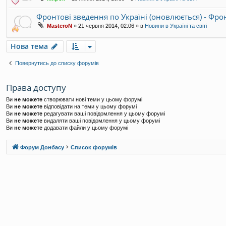
Фронтові зведення по Україні (оновлюється) - Фр
MasteroN
»
21 червня 2014, 02:06
» в
Новини в Україні та світі
Нова тема
Повернутись до списку форумів
Права доступу
Ви
не можете
створювати нові теми у цьому форумі
Ви
не можете
відповідати на теми у цьому форумі
Ви
не можете
редагувати ваші повідомлення у цьому форумі
Ви
не можете
видаляти ваші повідомлення у цьому форумі
Ви
не можете
додавати файли у цьому форумі
Форум Донбасу
Список форумів