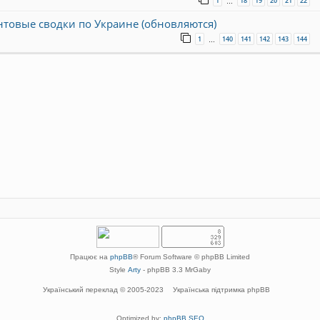
1
18
19
20
21
22
…
онтовые сводки по Украине (обновляются)
1
140
141
142
143
144
…
Працює на
phpBB
® Forum Software © phpBB Limited
Style
Arty
- phpBB 3.3 MrGaby
Український переклад © 2005-2023
Українська підтримка phpBB
Optimized by:
phpBB SEO