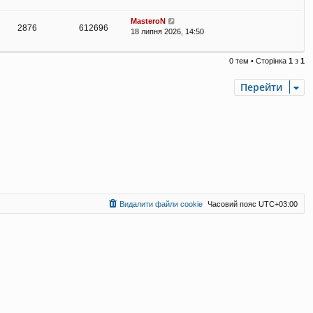
MasteroN
2876
612696
18 липня 2026, 14:50
0 тем • Сторінка
1
з
1
Перейти
Видалити файли cookie
Часовий пояс
UTC+03:00