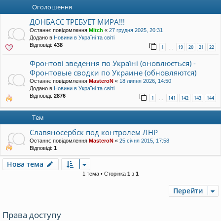
уп
Оголошення
ДОНБАСС ТРЕБУЕТ МИРА!!!
Останнє повідомлення
Mitch
«
27 грудня 2025, 20:31
Додано в
Новини в Україні та світі
Відповіді:
438
1
19
20
21
22
…
Фронтові зведення по Україні (оновлюється) -
Фронтовые сводки по Украине (обновляются)
Останнє повідомлення
MasteroN
«
18 липня 2026, 14:50
Додано в
Новини в Україні та світі
Відповіді:
2876
1
141
142
143
144
…
Тем
Славяносербск под контролем ЛНР
Останнє повідомлення
MasteroN
«
25 січня 2015, 17:58
Відповіді:
1
Нова тема
1 тема • Сторінка
1
з
1
Перейти
Права доступу