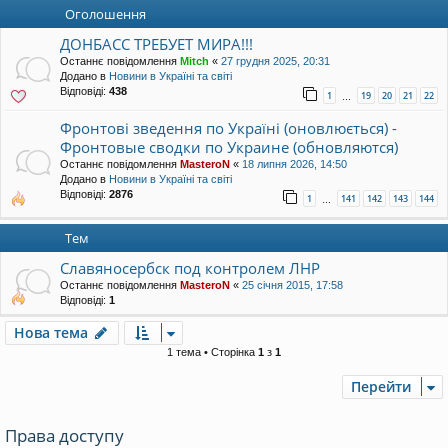
уп
Оголошення
ДОНБАСС ТРЕБУЕТ МИРА!!!
Останнє повідомлення
Mitch
«
27 грудня 2025, 20:31
Додано в
Новини в Україні та світі
Відповіді:
438
1
19
20
21
22
…
Фронтові зведення по Україні (оновлюється) -
Фронтовые сводки по Украине (обновляются)
Останнє повідомлення
MasteroN
«
18 липня 2026, 14:50
Додано в
Новини в Україні та світі
Відповіді:
2876
1
141
142
143
144
…
Тем
Славяносербск под контролем ЛНР
Останнє повідомлення
MasteroN
«
25 січня 2015, 17:58
Відповіді:
1
Нова тема
1 тема • Сторінка
1
з
1
Перейти
Права доступу