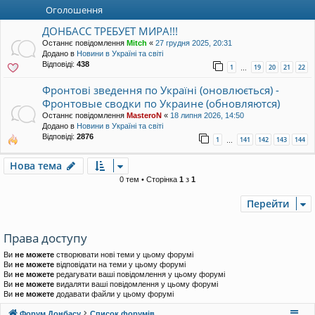
уп
Оголошення
ДОНБАСС ТРЕБУЕТ МИРА!!!
Останнє повідомлення
Mitch
«
27 грудня 2025, 20:31
Додано в
Новини в Україні та світі
Відповіді:
438
1
19
20
21
22
…
Фронтові зведення по Україні (оновлюється) -
Фронтовые сводки по Украине (обновляются)
Останнє повідомлення
MasteroN
«
18 липня 2026, 14:50
Додано в
Новини в Україні та світі
Відповіді:
2876
1
141
142
143
144
…
Нова тема
0 тем • Сторінка
1
з
1
Перейти
Права доступу
Ви
не можете
створювати нові теми у цьому форумі
Ви
не можете
відповідати на теми у цьому форумі
Ви
не можете
редагувати ваші повідомлення у цьому форумі
Ви
не можете
видаляти ваші повідомлення у цьому форумі
Ви
не можете
додавати файли у цьому форумі
Форум Донбасу
Список форумів