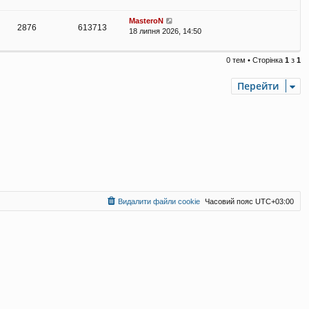
MasteroN
2876
613713
18 липня 2026, 14:50
0 тем • Сторінка
1
з
1
Перейти
Видалити файли cookie
Часовий пояс
UTC+03:00