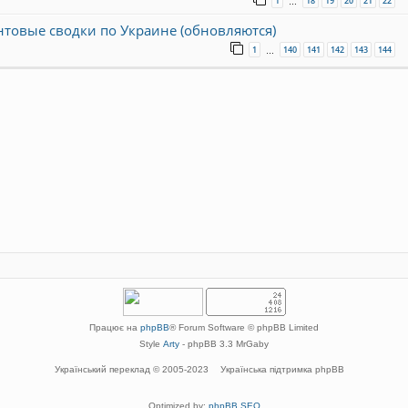
1
18
19
20
21
22
…
онтовые сводки по Украине (обновляются)
1
140
141
142
143
144
…
Працює на
phpBB
® Forum Software © phpBB Limited
Style
Arty
- phpBB 3.3 MrGaby
Український переклад © 2005-2023
Українська підтримка phpBB
Optimized by:
phpBB SEO