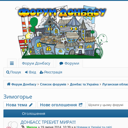
Форум Донбасу
Форуми
ви
Пошук
Вхід
Реєстрація
дк
Форум Донбасу
Список форумів
Донбас та Україна
Луганская обла
и
Зимогорье
й
Нова тема
Нове оголошення
до
Оголошення
ст
ДОНБАСС ТРЕБУЕТ МИРА!!!
уп
Мирон
»
19 липня 2014, 10:39
» в
Новини в Україні та світі