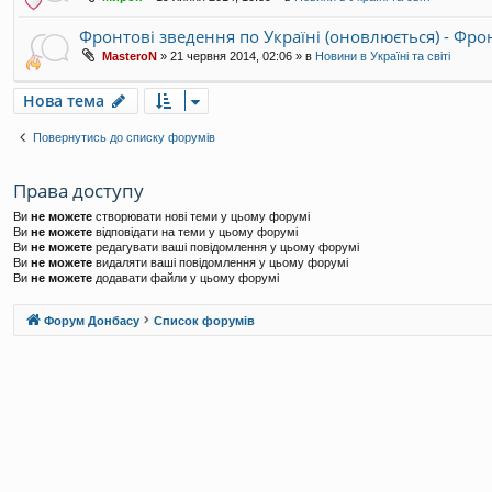
Фронтові зведення по Україні (оновлюється) - Фр
MasteroN
»
21 червня 2014, 02:06
» в
Новини в Україні та світі
Нова тема
Повернутись до списку форумів
Права доступу
Ви
не можете
створювати нові теми у цьому форумі
Ви
не можете
відповідати на теми у цьому форумі
Ви
не можете
редагувати ваші повідомлення у цьому форумі
Ви
не можете
видаляти ваші повідомлення у цьому форумі
Ви
не можете
додавати файли у цьому форумі
Форум Донбасу
Список форумів