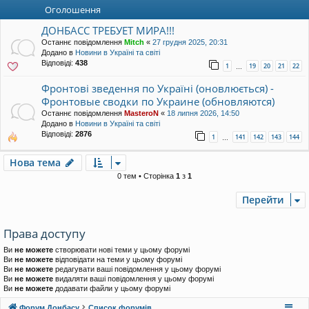
уп
Оголошення
ДОНБАСС ТРЕБУЕТ МИРА!!!
Останнє повідомлення
Mitch
«
27 грудня 2025, 20:31
Додано в
Новини в Україні та світі
Відповіді:
438
1
19
20
21
22
…
Фронтові зведення по Україні (оновлюється) -
Фронтовые сводки по Украине (обновляются)
Останнє повідомлення
MasteroN
«
18 липня 2026, 14:50
Додано в
Новини в Україні та світі
Відповіді:
2876
1
141
142
143
144
…
Нова тема
0 тем • Сторінка
1
з
1
Перейти
Права доступу
Ви
не можете
створювати нові теми у цьому форумі
Ви
не можете
відповідати на теми у цьому форумі
Ви
не можете
редагувати ваші повідомлення у цьому форумі
Ви
не можете
видаляти ваші повідомлення у цьому форумі
Ви
не можете
додавати файли у цьому форумі
Форум Донбасу
Список форумів