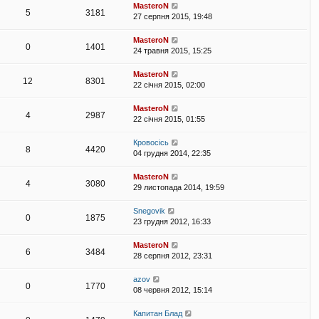
MasteroN
5
3181
27 серпня 2015, 19:48
MasteroN
0
1401
24 травня 2015, 15:25
MasteroN
12
8301
22 січня 2015, 02:00
MasteroN
4
2987
22 січня 2015, 01:55
Кровосісь
8
4420
04 грудня 2014, 22:35
MasteroN
4
3080
29 листопада 2014, 19:59
Snegovik
0
1875
23 грудня 2012, 16:33
MasteroN
6
3484
28 серпня 2012, 23:31
azov
0
1770
08 червня 2012, 15:14
Капитан Блад