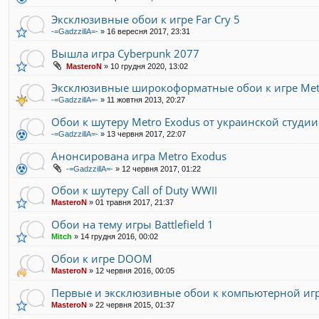
Эксклюзивные обои к игре Far Cry 5
-=GadzzillA=-
»
16 вересня 2017, 23:31
Вышла игра Cyberpunk 2077
MasteroN
»
10 грудня 2020, 13:02
Эксклюзивные широкоформатные обои к игре Metro
-=GadzzillA=-
»
11 жовтня 2013, 20:27
Обои к шутеру Metro Exodus от украинской студи
-=GadzzillA=-
»
13 червня 2017, 22:07
Анонсирована игра Metro Exodus
-=GadzzillA=-
»
12 червня 2017, 01:22
Обои к шутеру Call of Duty WWII
MasteroN
»
01 травня 2017, 21:37
Обои на тему игры Battlefield 1
Mitch
»
14 грудня 2016, 00:02
Обои к игре DOOM
MasteroN
»
12 червня 2016, 00:05
Первые и эксклюзивные обои к компьютерной игре Ca
MasteroN
»
22 червня 2015, 01:37