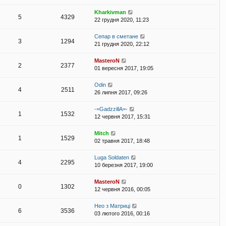
Kharkivman
5
4329
22 грудня 2020, 11:23
Сепар в сметане
3
1294
21 грудня 2020, 22:12
MasteroN
2
2377
01 вересня 2017, 19:05
Odin
4
2511
26 липня 2017, 09:26
-=GadzzillA=-
1
1532
12 червня 2017, 15:31
Mitch
1
1529
02 травня 2017, 18:48
Luga Soldaten
4
2295
10 березня 2017, 19:00
MasteroN
0
1302
12 червня 2016, 00:05
Нео з Матриці
6
3536
03 лютого 2016, 00:16