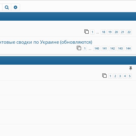
Пошук
Розширений пошук
1
18
19
20
21
22
…
онтовые сводки по Украине (обновляются)
1
140
141
142
143
144
…
1
2
3
4
5