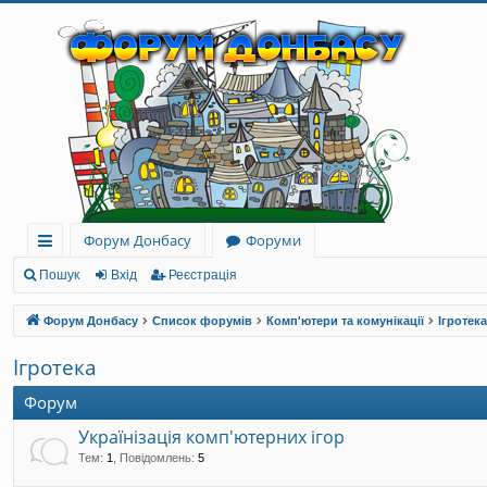
Форум Донбасу
Форуми
ви
Пошук
Вхід
Реєстрація
дк
Форум Донбасу
Список форумів
Комп'ютери та комунікації
Ігротека
и
Ігротека
й
Форум
до
Українізація комп'ютерних ігор
ст
Тем
:
1
,
Повідомлень
:
5
уп