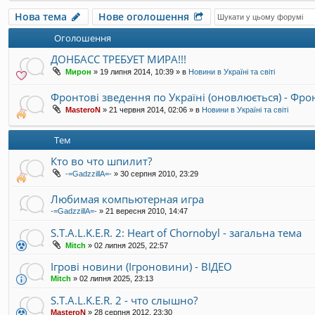
Нова тема
Нове оголошення
Оголошення
ДОНБАСС ТРЕБУЕТ МИРА!!!
Мирон
»
19 липня 2014, 10:39
» в
Новини в Україні та світі
Фронтові зведення по Україні (оновлюється) - Фр
MasteroN
»
21 червня 2014, 02:06
» в
Новини в Україні та світі
Тем
Кто во что шпилит?
-=GadzzillA=-
»
30 серпня 2010, 23:29
Любимая компьютерная игра
-=GadzzillA=-
»
21 вересня 2010, 14:47
S.T.A.L.K.E.R. 2: Heart of Chornobyl - загальна тема
Mitch
»
02 липня 2025, 22:57
Ігрові новини (Ігроновини) - ВІДЕО
Mitch
»
02 липня 2025, 23:13
S.T.A.L.K.E.R. 2 - что слышно?
MasteroN
»
28 серпня 2012, 23:30