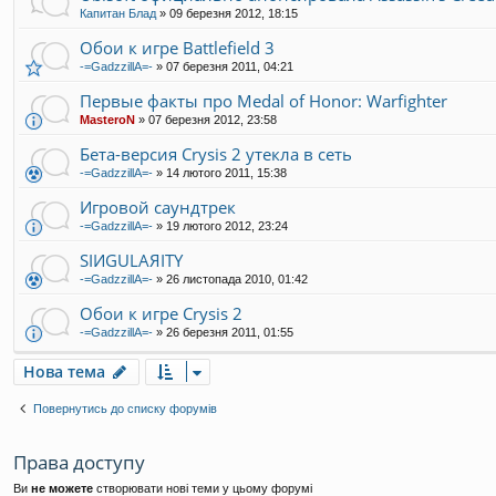
Капитан Блад
»
09 березня 2012, 18:15
Обои к игре Battlefield 3
-=GadzzillA=-
»
07 березня 2011, 04:21
Первые факты про Medal of Honor: Warfighter
MasteroN
»
07 березня 2012, 23:58
Бета-версия Crysis 2 утекла в сеть
-=GadzzillA=-
»
14 лютого 2011, 15:38
Игровой саундтрек
-=GadzzillA=-
»
19 лютого 2012, 23:24
SIИGULAЯITY
-=GadzzillA=-
»
26 листопада 2010, 01:42
Обои к игре Crysis 2
-=GadzzillA=-
»
26 березня 2011, 01:55
Нова тема
Повернутись до списку форумів
Права доступу
Ви
не можете
створювати нові теми у цьому форумі