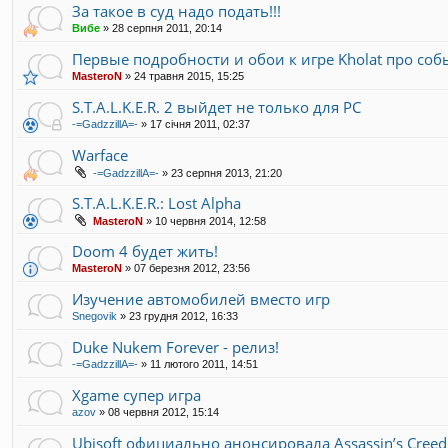
За такое в суд надо подать!!!
Вибе
»
28 серпня 2011, 20:14
Первые подробности и обои к игре Kholat про соб
MasteroN
»
24 травня 2015, 15:25
S.T.A.L.K.E.R. 2 выйдет не только для PC
-=GadzzillA=-
»
17 січня 2011, 02:37
Warface
-=GadzzillA=-
»
23 серпня 2013, 21:20
S.T.A.L.K.E.R.: Lost Alpha
MasteroN
»
10 червня 2014, 12:58
Doom 4 будет жить!
MasteroN
»
07 березня 2012, 23:56
Изучение автомобилей вместо игр
Snegovik
»
23 грудня 2012, 16:33
Duke Nukem Forever - релиз!
-=GadzzillA=-
»
11 лютого 2011, 14:51
Xgame супер игра
azov
»
08 червня 2012, 15:14
Ubisoft официально анонсировала Assassin’s Creed I