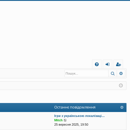
Ш
Пошук
Ро
Д
хі
еє
о
д
ст
п
ра
о
ці
Останнє повідомлення
м
я
Ігри з українською локалізаці…
ог
П
Mitch
е
25 вересня 2025, 19:50
а
р