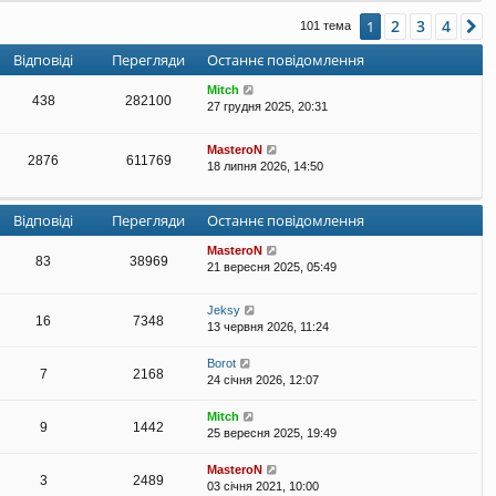
е
2
3
4
1
Д
101 тема
г
л
Відповіді
Перегляди
Останнє повідомлення
я
н
Mitch
у
438
282100
27 грудня 2025, 20:31
т
и
о
MasteroN
2876
611769
с
18 липня 2026, 14:50
т
а
н
Відповіді
Перегляди
Останнє повідомлення
н
є
MasteroN
п
83
38969
21 вересня 2025, 05:49
о
в
і
Jeksy
16
7348
д
13 червня 2026, 11:24
о
м
Borot
7
2168
л
24 січня 2026, 12:07
е
н
Mitch
н
9
1442
25 вересня 2025, 19:49
я
MasteroN
3
2489
03 січня 2021, 10:00