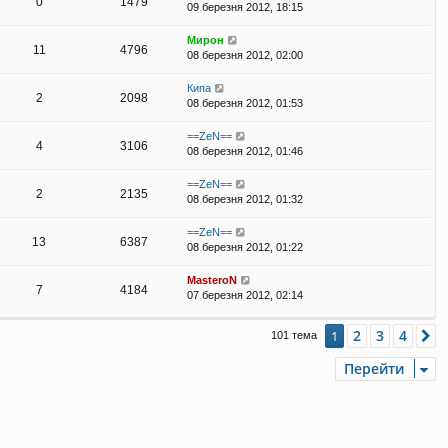
0
1479
09 березня 2012, 18:15
Мирон
11
4796
08 березня 2012, 02:00
Кипа
2
2098
08 березня 2012, 01:53
==ZeN==
4
3106
08 березня 2012, 01:46
==ZeN==
2
2135
08 березня 2012, 01:32
==ZeN==
13
6387
08 березня 2012, 01:22
MasteroN
7
4184
07 березня 2012, 02:14
2
3
4
1
Д
101 тема
Перейти