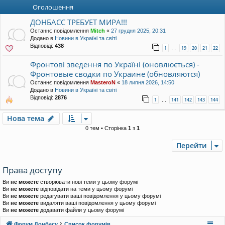
уп
Оголошення
ДОНБАСС ТРЕБУЕТ МИРА!!!
Останнє повідомлення
Mitch
«
27 грудня 2025, 20:31
Додано в
Новини в Україні та світі
Відповіді:
438
1
19
20
21
22
…
Фронтові зведення по Україні (оновлюється) -
Фронтовые сводки по Украине (обновляются)
Останнє повідомлення
MasteroN
«
18 липня 2026, 14:50
Додано в
Новини в Україні та світі
Відповіді:
2876
1
141
142
143
144
…
Нова тема
0 тем • Сторінка
1
з
1
Перейти
Права доступу
Ви
не можете
створювати нові теми у цьому форумі
Ви
не можете
відповідати на теми у цьому форумі
Ви
не можете
редагувати ваші повідомлення у цьому форумі
Ви
не можете
видаляти ваші повідомлення у цьому форумі
Ви
не можете
додавати файли у цьому форумі
Форум Донбасу
Список форумів