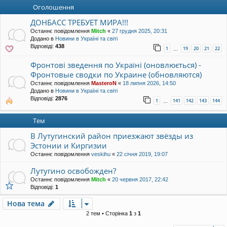
уп
Оголошення
ДОНБАСС ТРЕБУЕТ МИРА!!!
Останнє повідомлення
Mitch
«
27 грудня 2025, 20:31
Додано в
Новини в Україні та світі
Відповіді:
438
1
19
20
21
22
…
Фронтові зведення по Україні (оновлюється) -
Фронтовые сводки по Украине (обновляются)
Останнє повідомлення
MasteroN
«
18 липня 2026, 14:50
Додано в
Новини в Україні та світі
Відповіді:
2876
1
141
142
143
144
…
Тем
В Лутугинский район приезжают звёзды из
Эстонии и Киргизии
Останнє повідомлення
veskihu
«
22 січня 2019, 19:07
Лутугино освобожден?
Останнє повідомлення
Mitch
«
20 червня 2017, 22:42
Відповіді:
1
Нова тема
2 тем • Сторінка
1
з
1