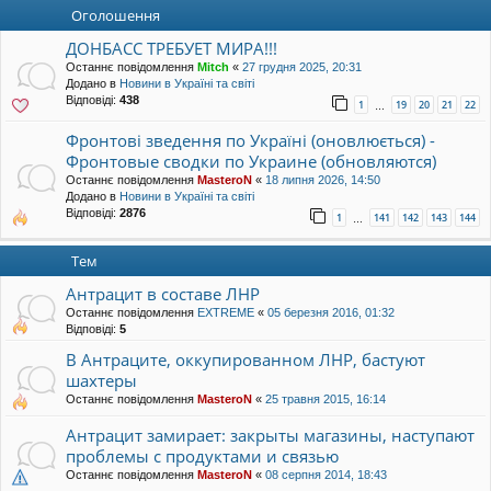
уп
Оголошення
ДОНБАСС ТРЕБУЕТ МИРА!!!
Останнє повідомлення
Mitch
«
27 грудня 2025, 20:31
Додано в
Новини в Україні та світі
Відповіді:
438
1
19
20
21
22
…
Фронтові зведення по Україні (оновлюється) -
Фронтовые сводки по Украине (обновляются)
Останнє повідомлення
MasteroN
«
18 липня 2026, 14:50
Додано в
Новини в Україні та світі
Відповіді:
2876
1
141
142
143
144
…
Тем
Антрацит в составе ЛНР
Останнє повідомлення
EXTREME
«
05 березня 2016, 01:32
Відповіді:
5
В Антраците, оккупированном ЛНР, бастуют
шахтеры
Останнє повідомлення
MasteroN
«
25 травня 2015, 16:14
Антрацит замирает: закрыты магазины, наступают
проблемы с продуктами и связью
Останнє повідомлення
MasteroN
«
08 серпня 2014, 18:43