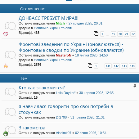
уп
Оголошення
ДОНБАСС ТРЕБУЕТ МИРА!!!
Останнє повідомлення
Mitch
«
27 грудня 2025, 20:31
Додано в
Новини в Україні та світі
Відповіді:
438
1
19
20
21
22
…
Фронтові зведення по Україні (оновлюється) -
Фронтовые сводки по Украине (обновляются)
Останнє повідомлення
MasteroN
«
18 липня 2026, 14:50
Додано в
Новини в Україні та світі
Відповіді:
2876
1
141
142
143
144
…
Тем
Кто как знакомится?
Останнє повідомлення
Leila Duykoff
«
30 червня 2023, 12:35
Відповіді:
15
я навчилася говорити про свої потреби в
стосунках
Останнє повідомлення
DI2708
«
31 травня 2026, 21:31
Знакомства
Останнє повідомлення
Vladimir07
«
02 січня 2026, 10:54