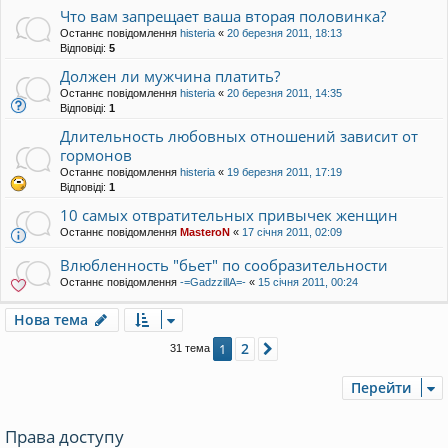
Что вам запрещает ваша вторая половинка?
Останнє повідомлення
histeria
«
20 березня 2011, 18:13
Відповіді:
5
Должен ли мужчина платить?
Останнє повідомлення
histeria
«
20 березня 2011, 14:35
Відповіді:
1
Длительность любовных отношений зависит от
гормонов
Останнє повідомлення
histeria
«
19 березня 2011, 17:19
Відповіді:
1
10 самых отвратительных привычек женщин
Останнє повідомлення
MasteroN
«
17 січня 2011, 02:09
Влюбленность "бьет" по сообразительности
Останнє повідомлення
-=GadzzillA=-
«
15 січня 2011, 00:24
Нова тема
2
1
Далі
31 тема
Перейти
Права доступу