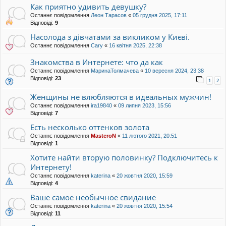
Как приятно удивить девушку?
Останнє повідомлення
Леон Тарасов
«
05 грудня 2025, 17:11
Відповіді:
9
Насолода з дівчатами за викликом у Києві.
Останнє повідомлення
Cary
«
16 квітня 2025, 22:38
Знакомства в Интернете: что да как
Останнє повідомлення
МаринаТолмачева
«
10 вересня 2024, 23:38
Відповіді:
23
1
2
Женщины не влюбляются в идеальных мужчин!
Останнє повідомлення
ira19840
«
09 липня 2023, 15:56
Відповіді:
7
Есть несколько оттенков золота
Останнє повідомлення
MasteroN
«
11 лютого 2021, 20:51
Відповіді:
1
Хотите найти вторую половинку? Подключитесь к
Интернету!
Останнє повідомлення
katerina
«
20 жовтня 2020, 15:59
Відповіді:
4
Ваше самое необычное свидание
Останнє повідомлення
katerina
«
20 жовтня 2020, 15:54
Відповіді:
11