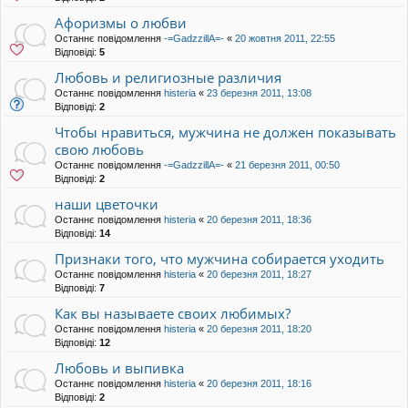
Афоризмы о любви
Останнє повідомлення
-=GadzzillA=-
«
20 жовтня 2011, 22:55
Відповіді:
5
Любовь и религиозные различия
Останнє повідомлення
histeria
«
23 березня 2011, 13:08
Відповіді:
2
Чтобы нравиться, мужчина не должен показывать
свою любовь
Останнє повідомлення
-=GadzzillA=-
«
21 березня 2011, 00:50
Відповіді:
2
наши цветочки
Останнє повідомлення
histeria
«
20 березня 2011, 18:36
Відповіді:
14
Признаки того, что мужчина собирается уходить
Останнє повідомлення
histeria
«
20 березня 2011, 18:27
Відповіді:
7
Как вы называете своих любимых?
Останнє повідомлення
histeria
«
20 березня 2011, 18:20
Відповіді:
12
Любовь и выпивка
Останнє повідомлення
histeria
«
20 березня 2011, 18:16
Відповіді:
2