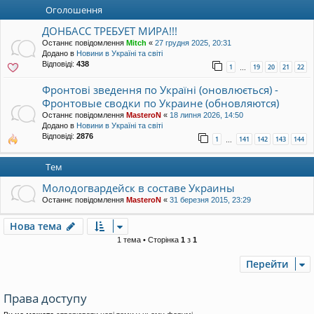
уп
Оголошення
ДОНБАСС ТРЕБУЕТ МИРА!!!
Останнє повідомлення
Mitch
«
27 грудня 2025, 20:31
Додано в
Новини в Україні та світі
Відповіді:
438
1
19
20
21
22
…
Фронтові зведення по Україні (оновлюється) -
Фронтовые сводки по Украине (обновляются)
Останнє повідомлення
MasteroN
«
18 липня 2026, 14:50
Додано в
Новини в Україні та світі
Відповіді:
2876
1
141
142
143
144
…
Тем
Молодогвардейск в составе Украины
Останнє повідомлення
MasteroN
«
31 березня 2015, 23:29
Нова тема
1 тема • Сторінка
1
з
1
Перейти
Права доступу