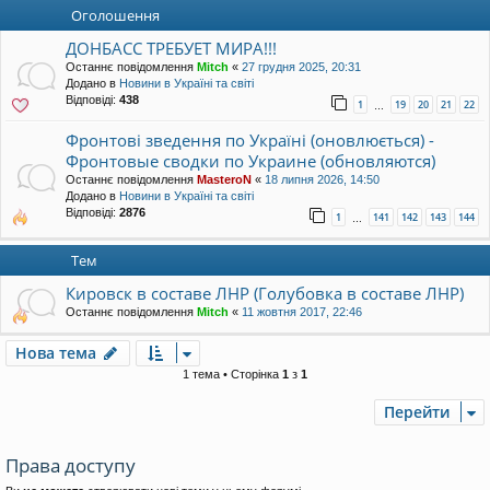
уп
Оголошення
ДОНБАСС ТРЕБУЕТ МИРА!!!
Останнє повідомлення
Mitch
«
27 грудня 2025, 20:31
Додано в
Новини в Україні та світі
Відповіді:
438
1
19
20
21
22
…
Фронтові зведення по Україні (оновлюється) -
Фронтовые сводки по Украине (обновляются)
Останнє повідомлення
MasteroN
«
18 липня 2026, 14:50
Додано в
Новини в Україні та світі
Відповіді:
2876
1
141
142
143
144
…
Тем
Кировск в составе ЛНР (Голубовка в составе ЛНР)
Останнє повідомлення
Mitch
«
11 жовтня 2017, 22:46
Нова тема
1 тема • Сторінка
1
з
1
Перейти
Права доступу