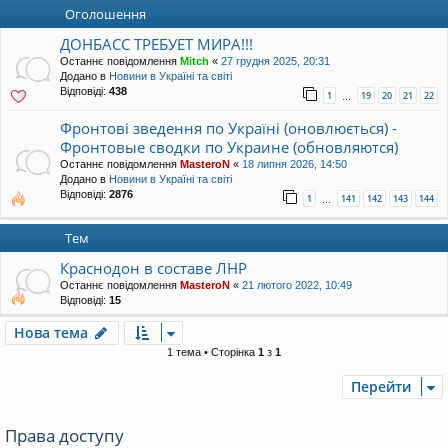
уп
Оголошення
ДОНБАСС ТРЕБУЕТ МИРА!!!
Останнє повідомлення
Mitch
«
27 грудня 2025, 20:31
Додано в
Новини в Україні та світі
Відповіді:
438
1
19
20
21
22
…
Фронтові зведення по Україні (оновлюється) -
Фронтовые сводки по Украине (обновляются)
Останнє повідомлення
MasteroN
«
18 липня 2026, 14:50
Додано в
Новини в Україні та світі
Відповіді:
2876
1
141
142
143
144
…
Тем
Краснодон в составе ЛНР
Останнє повідомлення
MasteroN
«
21 лютого 2022, 10:49
Відповіді:
15
Нова тема
1 тема • Сторінка
1
з
1
Перейти
Права доступу