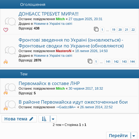
уп
Оголошення
ДОНБАСС ТРЕБУЕТ МИРА!!!
Останнє повідомлення
Mitch
«
27 грудня 2025, 20:31
Додано в
Новини в Україні та світі
Відповіді:
438
1
19
20
21
22
…
Фронтові зведення по Україні (оновлюється) -
Фронтовые сводки по Украине (обновляются)
Останнє повідомлення
MasteroN
«
18 липня 2026, 14:50
Додано в
Новини в Україні та світі
Відповіді:
2876
1
141
142
143
144
…
Тем
Первомайск в составе ЛНР
Останнє повідомлення
Mitch
«
30 червня 2017, 18:32
Відповіді:
5
В районе Первомайска идут ожесточенные бои
Останнє повідомлення
-=GadzzillA=-
«
26 липня 2014, 22:52
Нова тема
2 тем • Сторінка
1
з
1
Перейти