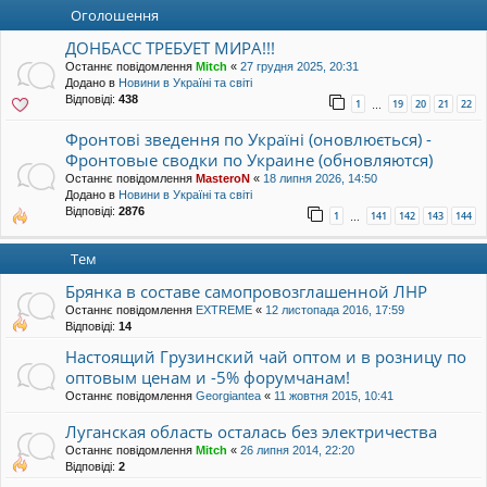
уп
Оголошення
ДОНБАСС ТРЕБУЕТ МИРА!!!
Останнє повідомлення
Mitch
«
27 грудня 2025, 20:31
Додано в
Новини в Україні та світі
Відповіді:
438
1
19
20
21
22
…
Фронтові зведення по Україні (оновлюється) -
Фронтовые сводки по Украине (обновляются)
Останнє повідомлення
MasteroN
«
18 липня 2026, 14:50
Додано в
Новини в Україні та світі
Відповіді:
2876
1
141
142
143
144
…
Тем
Брянка в составе самопровозглашенной ЛНР
Останнє повідомлення
EXTREME
«
12 листопада 2016, 17:59
Відповіді:
14
Настоящий Грузинский чай оптом и в розницу по
оптовым ценам и -5% форумчанам!
Останнє повідомлення
Georgiantea
«
11 жовтня 2015, 10:41
Луганская область осталась без электричества
Останнє повідомлення
Mitch
«
26 липня 2014, 22:20
Відповіді:
2