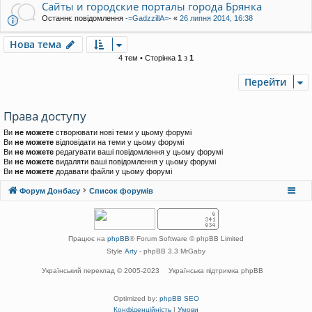
Сайты и городские порталы города Брянка
Останнє повідомлення
-=GadzzillA=-
«
26 липня 2014, 16:38
Нова тема
4 тем • Сторінка
1
з
1
Перейти
Права доступу
Ви
не можете
створювати нові теми у цьому форумі
Ви
не можете
відповідати на теми у цьому форумі
Ви
не можете
редагувати ваші повідомлення у цьому форумі
Ви
не можете
видаляти ваші повідомлення у цьому форумі
Ви
не можете
додавати файли у цьому форумі
Форум Донбасу
Список форумів
Працює на
phpBB
® Forum Software © phpBB Limited
Style
Arty
- phpBB 3.3 MrGaby
Український переклад © 2005-2023
Українська підтримка phpBB
Optimized by:
phpBB SEO
Конфіденційність
|
Умови