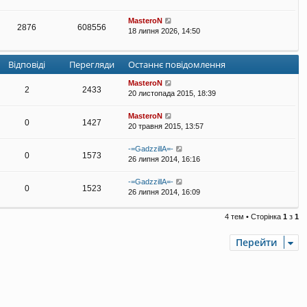
MasteroN
2876
608556
18 липня 2026, 14:50
Відповіді
Перегляди
Останнє повідомлення
MasteroN
2
2433
20 листопада 2015, 18:39
MasteroN
0
1427
20 травня 2015, 13:57
-=GadzzillA=-
0
1573
26 липня 2014, 16:16
-=GadzzillA=-
0
1523
26 липня 2014, 16:09
4 тем • Сторінка
1
з
1
Перейти