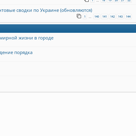
1
18
19
20
21
22
…
онтовые сводки по Украине (обновляются)
1
140
141
142
143
144
…
мирной жизни в городе
едение порядка