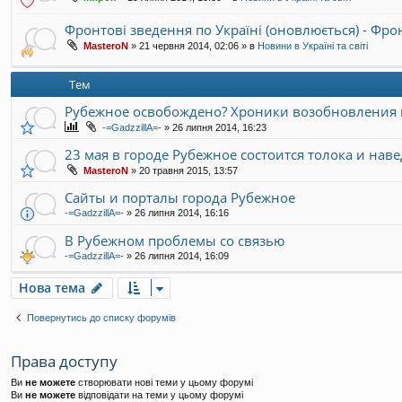
Фронтові зведення по Україні (оновлюється) - Фр
MasteroN
»
21 червня 2014, 02:06
» в
Новини в Україні та світі
Тем
Рубежное освобождено? Хроники возобновления 
-=GadzzillA=-
»
26 липня 2014, 16:23
23 мая в городе Рубежное состоится толока и нав
MasteroN
»
20 травня 2015, 13:57
Сайты и порталы города Рубежное
-=GadzzillA=-
»
26 липня 2014, 16:16
В Рубежном проблемы со связью
-=GadzzillA=-
»
26 липня 2014, 16:09
Нова тема
Повернутись до списку форумів
Права доступу
Ви
не можете
створювати нові теми у цьому форумі
Ви
не можете
відповідати на теми у цьому форумі