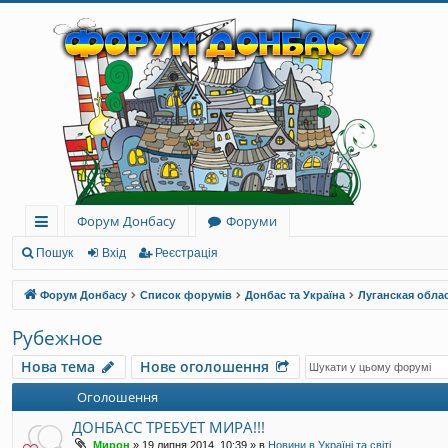
Форум Донбасу
Форуми
ви
Пошук
Вхід
Реєстрація
дк
Форум Донбасу
Список форумів
Донбас та Україна
Луганская обла
и
Рубежное
й
Нова тема
Нове оголошення
до
Оголошення
ст
ДОНБАСС ТРЕБУЕТ МИРА!!!
уп
Мирон
»
19 липня 2014, 10:39
» в
Новини в Україні та світі