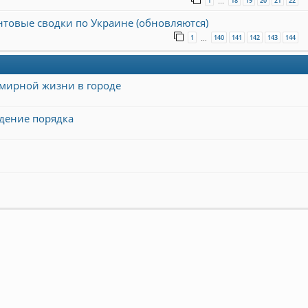
1
18
19
20
21
22
…
онтовые сводки по Украине (обновляются)
1
140
141
142
143
144
…
мирной жизни в городе
едение порядка