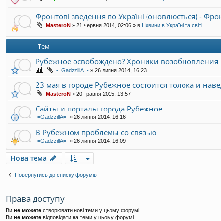
Фронтові зведення по Україні (оновлюється) - Фр
MasteroN
»
21 червня 2014, 02:06
» в
Новини в Україні та світі
Тем
Рубежное освобождено? Хроники возобновления 
-=GadzzillA=-
»
26 липня 2014, 16:23
23 мая в городе Рубежное состоится толока и нав
MasteroN
»
20 травня 2015, 13:57
Сайты и порталы города Рубежное
-=GadzzillA=-
»
26 липня 2014, 16:16
В Рубежном проблемы со связью
-=GadzzillA=-
»
26 липня 2014, 16:09
Нова тема
Повернутись до списку форумів
Права доступу
Ви
не можете
створювати нові теми у цьому форумі
Ви
не можете
відповідати на теми у цьому форумі