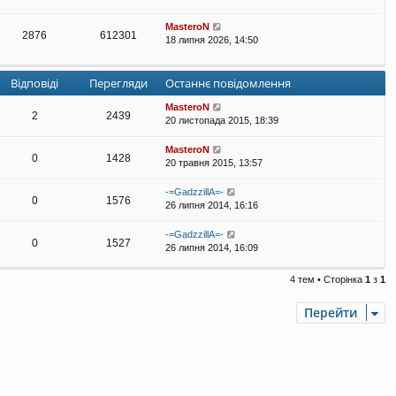
MasteroN
2876
612301
18 липня 2026, 14:50
Відповіді
Перегляди
Останнє повідомлення
MasteroN
2
2439
20 листопада 2015, 18:39
MasteroN
0
1428
20 травня 2015, 13:57
-=GadzzillA=-
0
1576
26 липня 2014, 16:16
-=GadzzillA=-
0
1527
26 липня 2014, 16:09
4 тем • Сторінка
1
з
1
Перейти