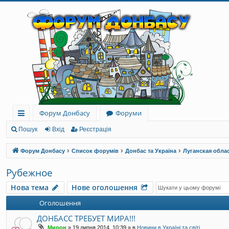
Форум Донбасу
Форуми
ви
Пошук
Вхід
Реєстрація
дк
Форум Донбасу
Список форумів
Донбас та Україна
Луганская обла
и
Рубежное
й
Нова тема
Нове оголошення
до
Оголошення
ст
ДОНБАСС ТРЕБУЕТ МИРА!!!
уп
Мирон
»
19 липня 2014, 10:39
» в
Новини в Україні та світі