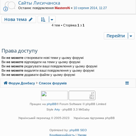
Сайты Лисичанска
Останнє повідомлення
MasteroN
«
10 серпня 2014, 11:27
Нова тема
4 тем • Сторінка
1
з
1
Перейти
Права доступу
Ви
не можете
створювати нові теми у цьому форумі
Ви
не можете
відповідати на теми у цьому форумі
Ви
не можете
редагувати ваші повідомлення у цьому форумі
Ви
не можете
видаляти ваші повідомлення у цьому форумі
Ви
не можете
додавати файли у цьому форумі
Форум Донбасу
Список форумів
Працює на
phpBB
® Forum Software © phpBB Limited
Style
Arty
- phpBB 3.3 MrGaby
Український переклад © 2005-2023
Українська підтримка phpBB
Optimized by:
phpBB SEO
Конфіденційність
|
Умови