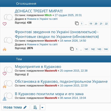
уп
Оголошення
ДОНБАСС ТРЕБУЕТ МИРА!!!
Останнє повідомлення
Mitch
«
27 грудня 2025, 20:31
Додано в
Новини в Україні та світі
Відповіді:
438
1
19
20
21
22
…
Фронтові зведення по Україні (оновлюється) -
Фронтовые сводки по Украине (обновляются)
Останнє повідомлення
MasteroN
«
18 липня 2026, 14:50
Додано в
Новини в Україні та світі
Відповіді:
2876
1
141
142
143
144
…
Тем
Мероприятия в Курахово
Останнє повідомлення
MasteroN
«
25 серпня 2015, 22:38
Відповіді:
2
Обстановка в Курахово, подконтрольном Украине
Останнє повідомлення
MasteroN
«
16 серпня 2015, 22:59
В Курахово похитили мэра и его зама
Останнє повідомлення
MasteroN
«
08 липня 2014, 19:04
Нова тема