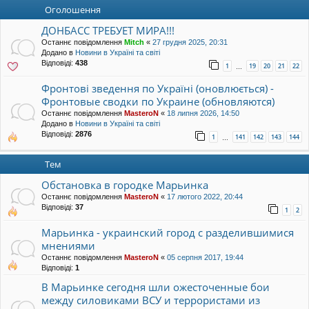
уп
Оголошення
ДОНБАСС ТРЕБУЕТ МИРА!!!
Останнє повідомлення
Mitch
«
27 грудня 2025, 20:31
Додано в
Новини в Україні та світі
Відповіді:
438
1
19
20
21
22
…
Фронтові зведення по Україні (оновлюється) -
Фронтовые сводки по Украине (обновляются)
Останнє повідомлення
MasteroN
«
18 липня 2026, 14:50
Додано в
Новини в Україні та світі
Відповіді:
2876
1
141
142
143
144
…
Тем
Обстановка в городке Марьинка
Останнє повідомлення
MasteroN
«
17 лютого 2022, 20:44
Відповіді:
37
1
2
Марьинка - украинский город с разделившимися
мнениями
Останнє повідомлення
MasteroN
«
05 серпня 2017, 19:44
Відповіді:
1
В Марьинке сегодня шли ожесточенные бои
между силовиками ВСУ и террористами из