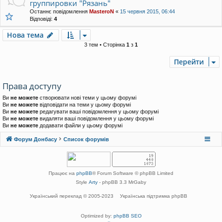
группировки "Рязань"
Останнє повідомлення
MasteroN
«
15 червня 2015, 06:44
Відповіді:
4
Нова тема
3 тем • Сторінка
1
з
1
Перейти
Права доступу
Ви
не можете
створювати нові теми у цьому форумі
Ви
не можете
відповідати на теми у цьому форумі
Ви
не можете
редагувати ваші повідомлення у цьому форумі
Ви
не можете
видаляти ваші повідомлення у цьому форумі
Ви
не можете
додавати файли у цьому форумі
Форум Донбасу
Список форумів
Працює на
phpBB
® Forum Software © phpBB Limited
Style
Arty
- phpBB 3.3 MrGaby
Український переклад © 2005-2023
Українська підтримка phpBB
Optimized by:
phpBB SEO