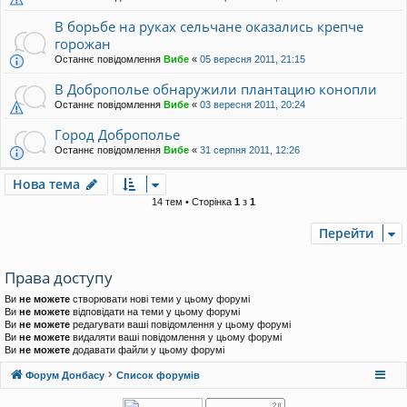
В борьбе на руках сельчане оказались крепче
горожан
Останнє повідомлення
Вибе
«
05 вересня 2011, 21:15
В Доброполье обнаружили плантацию конопли
Останнє повідомлення
Вибе
«
03 вересня 2011, 20:24
Город Доброполье
Останнє повідомлення
Вибе
«
31 серпня 2011, 12:26
Нова тема
14 тем • Сторінка
1
з
1
Перейти
Права доступу
Ви
не можете
створювати нові теми у цьому форумі
Ви
не можете
відповідати на теми у цьому форумі
Ви
не можете
редагувати ваші повідомлення у цьому форумі
Ви
не можете
видаляти ваші повідомлення у цьому форумі
Ви
не можете
додавати файли у цьому форумі
Форум Донбасу
Список форумів