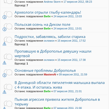
Останнє повідомлення
Andrew Storm
«
17 вересня 2012, 08:23
Відповіді:
7
Археологи отрыли глыбу-календарь!
Останнє повідомлення
Вибе
«
24 вересня 2011, 13:03
Польская осень на Диком поле
Останнє повідомлення
Вибе
«
24 вересня 2011, 13:01
Подростки, забавляясь, забили старика
Останнє повідомлення
охломон
«
15 вересня 2011, 17:52
Відповіді:
1
Пропавшую в Доброполье девушку нашли
мертвой
Останнє повідомлення
охломон
«
15 вересня 2011, 17:38
Відповіді:
1
Основные проблемы Доброполья
Останнє повідомлення
MasteroN
«
09 вересня 2011, 21:59
В Донецкой области пятилетняя малышка выпала
с 4-этажа. И осталась жива
Останнє повідомлення
Вибе
«
07 вересня 2011, 21:01
Пьяная агрессия привела жителя Доброполья в
тюрьму
Останнє повідомлення
Вибе
«
07 вересня 2011, 21:00