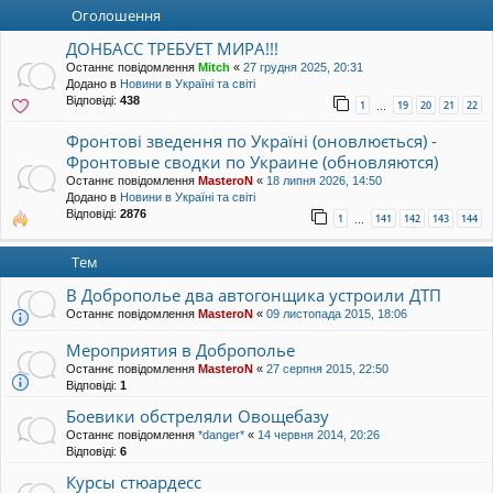
уп
Оголошення
ДОНБАСС ТРЕБУЕТ МИРА!!!
Останнє повідомлення
Mitch
«
27 грудня 2025, 20:31
Додано в
Новини в Україні та світі
Відповіді:
438
1
19
20
21
22
…
Фронтові зведення по Україні (оновлюється) -
Фронтовые сводки по Украине (обновляются)
Останнє повідомлення
MasteroN
«
18 липня 2026, 14:50
Додано в
Новини в Україні та світі
Відповіді:
2876
1
141
142
143
144
…
Тем
В Доброполье два автогонщика устроили ДТП
Останнє повідомлення
MasteroN
«
09 листопада 2015, 18:06
Мероприятия в Доброполье
Останнє повідомлення
MasteroN
«
27 серпня 2015, 22:50
Відповіді:
1
Боевики обстреляли Овощебазу
Останнє повідомлення
*danger*
«
14 червня 2014, 20:26
Відповіді:
6
Курсы стюардесс