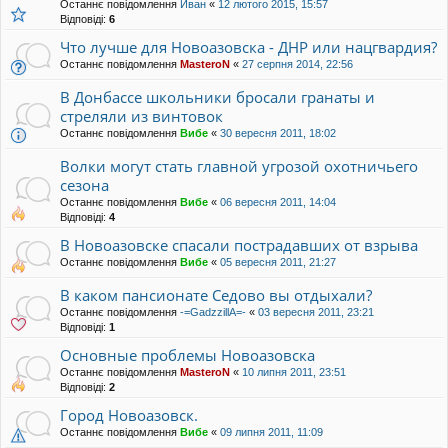
Останнє повідомлення
Иван
«
12 лютого 2015, 15:57
Відповіді:
6
Что лучше для Новоазовска - ДНР или нацгвардия?
Останнє повідомлення
MasteroN
«
27 серпня 2014, 22:56
В Донбассе школьники бросали гранаты и
стреляли из винтовок
Останнє повідомлення
Вибе
«
30 вересня 2011, 18:02
Волки могут стать главной угрозой охотничьего
сезона
Останнє повідомлення
Вибе
«
06 вересня 2011, 14:04
Відповіді:
4
В Новоазовске спасали пострадавших от взрыва
Останнє повідомлення
Вибе
«
05 вересня 2011, 21:27
В каком пансионате Седово вы отдыхали?
Останнє повідомлення
-=GadzzillA=-
«
03 вересня 2011, 23:21
Відповіді:
1
Основные проблемы Новоазовска
Останнє повідомлення
MasteroN
«
10 липня 2011, 23:51
Відповіді:
2
Город Новоазовск.
Останнє повідомлення
Вибе
«
09 липня 2011, 11:09