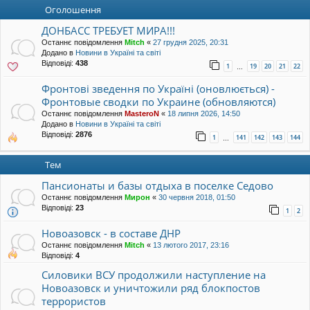
уп
Оголошення
ДОНБАСС ТРЕБУЕТ МИРА!!!
Останнє повідомлення
Mitch
«
27 грудня 2025, 20:31
Додано в
Новини в Україні та світі
Відповіді:
438
1
19
20
21
22
…
Фронтові зведення по Україні (оновлюється) -
Фронтовые сводки по Украине (обновляются)
Останнє повідомлення
MasteroN
«
18 липня 2026, 14:50
Додано в
Новини в Україні та світі
Відповіді:
2876
1
141
142
143
144
…
Тем
Пансионаты и базы отдыха в поселке Седово
Останнє повідомлення
Мирон
«
30 червня 2018, 01:50
Відповіді:
23
1
2
Новоазовск - в составе ДНР
Останнє повідомлення
Mitch
«
13 лютого 2017, 23:16
Відповіді:
4
Силовики ВСУ продолжили наступление на
Новоазовск и уничтожили ряд блокпостов
террористов