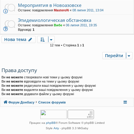
Мероприятия в Новоазовске
Останнє повідомлення
MasteroN
«
08 липня 2011, 13:04
Эпидемиологическая обстановка
Останнє повідомлення
Вибе
«
06 липня 2011, 19:35
Відповіді:
1
Нова тема
12 тем • Сторінка
1
з
1
Перейти
Права доступу
Ви
не можете
створювати нові теми у цьому форумі
Ви
не можете
відповідати на теми у цьому форумі
Ви
не можете
редагувати ваші повідомлення у цьому форумі
Ви
не можете
видаляти ваші повідомлення у цьому форумі
Ви
не можете
додавати файли у цьому форумі
Форум Донбасу
Список форумів
Працює на
phpBB
® Forum Software © phpBB Limited
Style
Arty
- phpBB 3.3 MrGaby