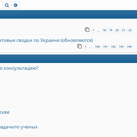
Пошук
Розширений пошук
1
18
19
20
21
22
…
онтовые сводки по Украине (обновляются)
1
140
141
142
143
144
…
ю консультацією?
скве
задачило ученых