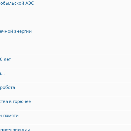
рнобыльской АЭС
нечной энергии
0 лет
..
робота
тва в горючее
и памяти
ением энергии