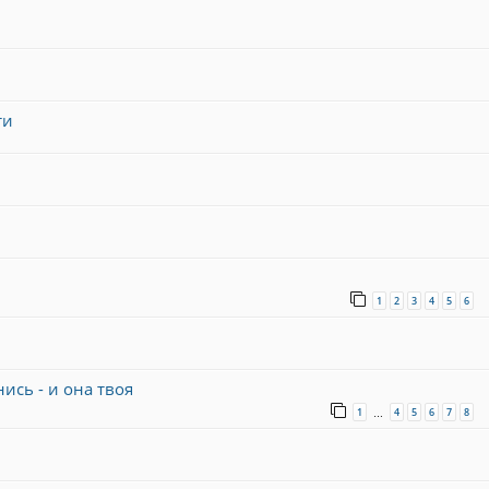
ти
1
2
3
4
5
6
ись - и она твоя
1
4
5
6
7
8
…