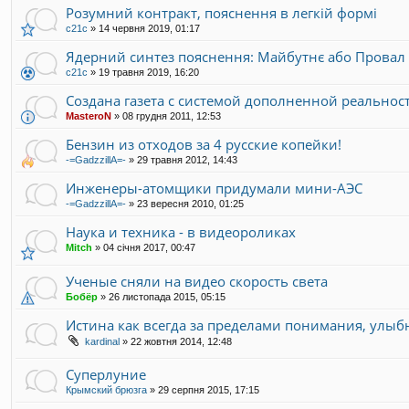
Розумний контракт, пояснення в легкій формі
с21с
»
14 червня 2019, 01:17
Ядерний синтез пояснення: Майбутнє або Провал
с21с
»
19 травня 2019, 16:20
Создана газета с системой дополненной реальнос
MasteroN
»
08 грудня 2011, 12:53
Бензин из отходов за 4 русские копейки!
-=GadzzillA=-
»
29 травня 2012, 14:43
Инженеры-атомщики придумали мини-АЭС
-=GadzzillA=-
»
23 вересня 2010, 01:25
Наука и техника - в видеороликах
Mitch
»
04 січня 2017, 00:47
Ученые сняли на видео скорость света
Бобёр
»
26 листопада 2015, 05:15
Истина как всегда за пределами понимания, улыбн
kardinal
»
22 жовтня 2014, 12:48
Суперлуние
Крымский брюзга
»
29 серпня 2015, 17:15