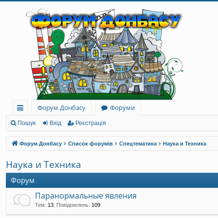
Форум Донбасу
Форуми
ви
Пошук
Вхід
Реєстрація
дк
Форум Донбасу
Список форумів
Спецтематика
Наука и Техника
и
Наука и Техника
й
Форум
до
Паранормальные явления
ст
Тем
:
13
,
Повідомлень
:
109
уп