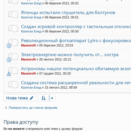
Капитан Блад
»
06 березня 2012, 05:52
Японцы испытали глушитель для болтунов
Капитан Блад
»
06 березня 2012, 05:51
Создан игровой контроллер с тактильным отклик
Капитан Блад
»
06 березня 2012, 05:50
Революционный фотоаппарат Lytro с фокусировко
MasteroN
»
05 березня 2012, 23:53
Электроэнергию можно получить от... костра
MasteroN
»
26 лютого 2012, 02:21
Астрономы нашли потенциально обитаемую экзо
MasteroN
»
07 грудня 2011, 00:20
Создана система расширенной реальности для ле
Капитан Блад
»
15 лютого 2012, 08:59
Нова тема
Повернутись до списку форумів
Права доступу
Ви
не можете
створювати нові теми у цьому форумі