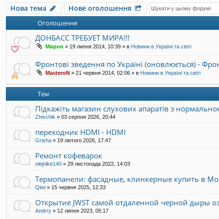
Нова тема
Нове оголошення
Оголошення
ДОНБАСС ТРЕБУЕТ МИРА!!!
Мирон
»
19 липня 2014, 10:39
» в
Новини в Україні та світі
Фронтові зведення по Україні (оновлюється) - Фр
MasteroN
»
21 червня 2014, 02:06
» в
Новини в Україні та світі
Тем
Підкажіть магазин слухових апаратів з нормально
Zhivchik
»
03 серпня 2026, 20:44
переходник HDMI - HDMI
Grisha
»
19 лютого 2026, 17:47
Ремонт кофеварок
olejnike140
»
29 листопада 2022, 14:03
Термопанели: фасадные, клинкерные купить в Мо
Qiwi
»
15 червня 2025, 12:33
Открытие JWST самой отдаленной черной дыры о
Andrry
»
12 липня 2023, 05:17