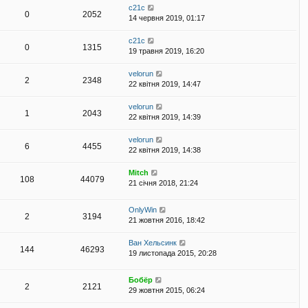
с21с
0
2052
14 червня 2019, 01:17
с21с
0
1315
19 травня 2019, 16:20
velorun
2
2348
22 квітня 2019, 14:47
velorun
1
2043
22 квітня 2019, 14:39
velorun
6
4455
22 квітня 2019, 14:38
Mitch
108
44079
21 січня 2018, 21:24
OnlyWin
2
3194
21 жовтня 2016, 18:42
Ван Хельсинк
144
46293
19 листопада 2015, 20:28
Бобёр
2
2121
29 жовтня 2015, 06:24