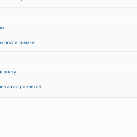
ом
й после съёмки
планету
чения астронавтов