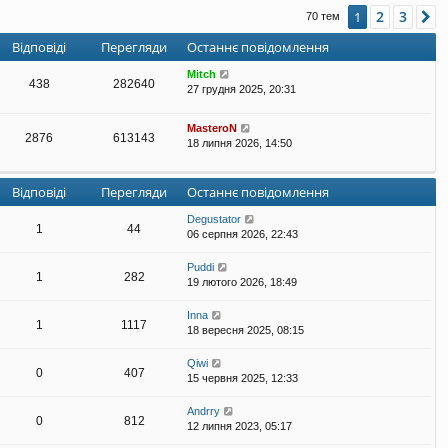
г
2
3
1
Д
70 тем
л
я
Відповіді
Перегляди
Останнє повідомлення
н
у
Mitch
438
282640
т
27 грудня 2025, 20:31
и
о
MasteroN
с
2876
613143
18 липня 2026, 14:50
т
а
н
Відповіді
Перегляди
Останнє повідомлення
н
є
Degustator
п
1
44
06 серпня 2026, 22:43
о
в
і
Puddi
1
282
д
19 лютого 2026, 18:49
о
м
Inna
1
1117
л
18 вересня 2025, 08:15
е
н
Qiwi
н
0
407
15 червня 2025, 12:33
я
Andrry
0
812
12 липня 2023, 05:17