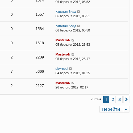
0
1674
06 березня 2012, 05:52
Капитан Блад
0
1557
06 березня 2012, 05:51
Капитан Блад
0
1584
06 березня 2012, 05:50
MasteroN
0
1618
05 березня 2012, 23:53
MasteroN
2
2289
05 березня 2012, 23:47
sky-cool
7
5666
04 березня 2012, 01:25
MasteroN
2
2127
26 лютого 2012, 02:17
2
3
1
Д
70 тем
Перейти