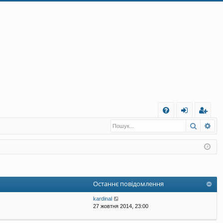
Ш
Пошук
Ро
Д
хі
еє
о
д
ст
п
ра
о
ці
Останнє повідомлення
м
я
П
kardinal
ог
е
27 жовтня 2014, 23:00
р
а
е