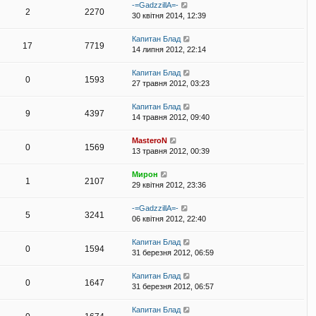
-=GadzzillA=-
2
2270
30 квітня 2014, 12:39
Капитан Блад
17
7719
14 липня 2012, 22:14
Капитан Блад
0
1593
27 травня 2012, 03:23
Капитан Блад
9
4397
14 травня 2012, 09:40
MasteroN
0
1569
13 травня 2012, 00:39
Мирон
1
2107
29 квітня 2012, 23:36
-=GadzzillA=-
5
3241
06 квітня 2012, 22:40
Капитан Блад
0
1594
31 березня 2012, 06:59
Капитан Блад
0
1647
31 березня 2012, 06:57
Капитан Блад