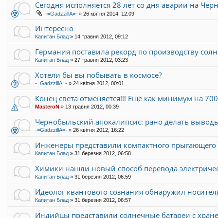
Сегодня исполняется 28 лет со дня аварии на Че
-=GadzzillA=-
»
26 квітня 2014, 12:09
Интересно
Капитан Блад
»
14 травня 2012, 09:12
Германия поставила рекорд по производству сол
Капитан Блад
»
27 травня 2012, 03:23
Хотели бы вы побывать в космосе?
-=GadzzillA=-
»
24 квітня 2012, 00:01
Конец света отменяется!!! Еще как минимум на 700
MasteroN
»
13 травня 2012, 00:39
Чернобыльский апокалипсис: рано делать выводы.
-=GadzzillA=-
»
26 квітня 2012, 16:22
Инженеры представили компактного прыгающего 
Капитан Блад
»
31 березня 2012, 06:58
Химики нашли новый способ перевода электричес
Капитан Блад
»
31 березня 2012, 06:59
Идеолог квантового сознания обнаружил носител
Капитан Блад
»
31 березня 2012, 06:57
Индийцы представили солнечные батареи с хран