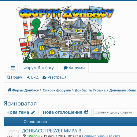
Форум Донбасу
Форуми
ви
Пошук
Вхід
Реєстрація
дк
Форум Донбасу
Список форумів
Донбас та Україна
Донецкая облас
и
Ясиноватая
й
Нова тема
Нове оголошення
до
Оголошення
ст
ДОНБАСС ТРЕБУЕТ МИРА!!!
уп
Мирон
»
19 липня 2014, 10:39
» в
Новини в Україні та світі