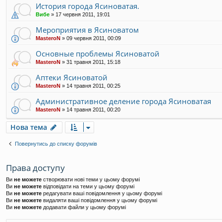
История города Ясиноватая.
Вибе
»
17 червня 2011, 19:01
Мероприятия в Ясиноватом
MasteroN
»
09 червня 2011, 00:09
Основные проблемы Ясиноватой
MasteroN
»
31 травня 2011, 15:18
Аптеки Ясиноватой
MasteroN
»
14 травня 2011, 00:25
Административное деление города Ясиноватая
MasteroN
»
14 травня 2011, 00:20
Нова тема
Повернутись до списку форумів
Права доступу
Ви
не можете
створювати нові теми у цьому форумі
Ви
не можете
відповідати на теми у цьому форумі
Ви
не можете
редагувати ваші повідомлення у цьому форумі
Ви
не можете
видаляти ваші повідомлення у цьому форумі
Ви
не можете
додавати файли у цьому форумі