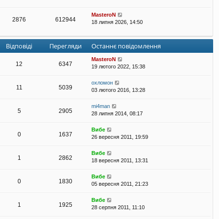
MasteroN
2876
612944
18 липня 2026, 14:50
Відповіді
Перегляди
Останнє повідомлення
MasteroN
12
6347
19 лютого 2022, 15:38
охломон
11
5039
03 лютого 2016, 13:28
mi4man
5
2905
28 липня 2014, 08:17
Вибе
0
1637
26 вересня 2011, 19:59
Вибе
1
2862
18 вересня 2011, 13:31
Вибе
0
1830
05 вересня 2011, 21:23
Вибе
1
1925
28 серпня 2011, 11:10