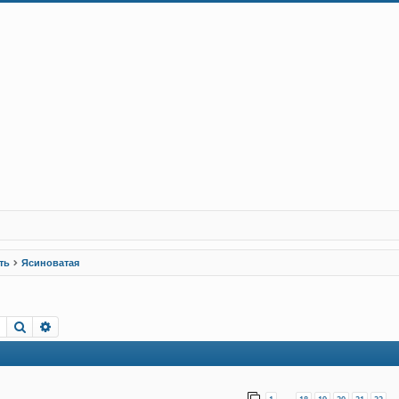
ть
Ясиноватая
Пошук
Розширений пошук