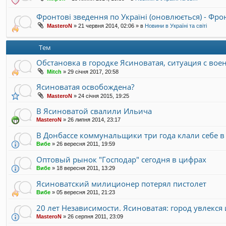
Фронтові зведення по Україні (оновлюється) - Фр
MasteroN
»
21 червня 2014, 02:06
» в
Новини в Україні та світі
Тем
Обстановка в городке Ясиноватая, ситуация с во
Mitch
»
29 січня 2017, 20:58
Ясиноватая освобождена?
MasteroN
»
24 січня 2015, 19:25
В Ясиноватой свалили Ильича
MasteroN
»
26 липня 2014, 23:17
В Донбассе коммунальщики три года клали себе в
Вибе
»
26 вересня 2011, 19:59
Оптовый рынок "Господар" сегодня в цифрах
Вибе
»
18 вересня 2011, 13:29
Ясиноватский милиционер потерял пистолет
Вибе
»
05 вересня 2011, 21:23
20 лет Независимости. Ясиноватая: город увлекся
MasteroN
»
26 серпня 2011, 23:09