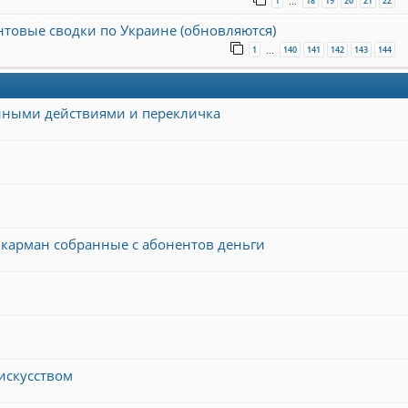
1
18
19
20
21
22
…
онтовые сводки по Украине (обновляются)
1
140
141
142
143
144
…
енными действиями и перекличка
 карман собранные с абонентов деньги
 искусством