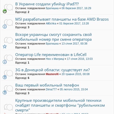
В Украине создали убийцу iPad???
Останнє повідомлення
Братишка
«
06 березня 2017, 16:29
Відповіді:
2
MSI разрабатывает планшеты на базе AMD Brazos
Останнє повідомлення
All0chka
«
01 березня 2017, 13:28
Відповіді:
3
Вскоре украинцы смогут сохранить свой
мобильный номер при смене оператора
Останнє повідомлення
Братишка
«
13 січня 2017, 00:38
Відповіді:
1
Оператор Life переименован в LifeCell
Останнє повідомлення
Нео з Матриці
«
17 січня 2016, 13:03
Відповіді:
1
3G в Донецкой области: существует ли?
Останнє повідомлення
MasteroN
«
20 травня 2015, 00:08
Відповіді:
6
Ваш первый мобильный телефон
Останнє повідомлення
Dima777
«
05 лютого 2015, 15:04
Відповіді:
3
Крупные производители мобильной техники
снабдят планшеты и смартфоны "рубильником
смерти"