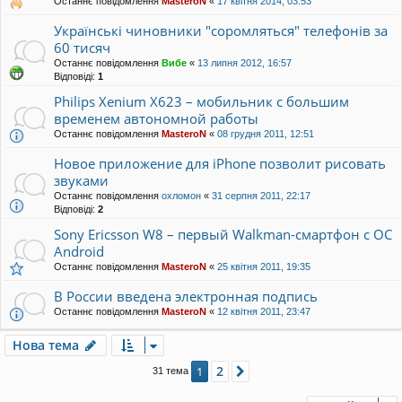
Останнє повідомлення
MasteroN
«
17 квітня 2014, 03:53
Українські чиновники "соромляться" телефонів за
60 тисяч
Останнє повідомлення
Вибе
«
13 липня 2012, 16:57
Відповіді:
1
Philips Xenium X623 – мобильник с большим
временем автономной работы
Останнє повідомлення
MasteroN
«
08 грудня 2011, 12:51
Новое приложение для iPhone позволит рисовать
звуками
Останнє повідомлення
охломон
«
31 серпня 2011, 22:17
Відповіді:
2
Sony Ericsson W8 – первый Walkman-смартфон с ОС
Android
Останнє повідомлення
MasteroN
«
25 квітня 2011, 19:35
В России введена электронная подпись
Останнє повідомлення
MasteroN
«
12 квітня 2011, 23:47
Нова тема
2
1
Далі
31 тема