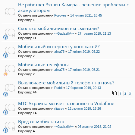
Не работает Экшен Камера - решение проблемы с
акамулятором
Останнє повідомлення
Poroves
«
14 липня 2021, 18:45
Відповіді:
1
Сколько мобильников вы сменили?
Останнє повідомлення
-=GadzzillA=-
«
27 травня 2019, 21:13
Відповіді:
11
Мобильный интернет: у кого какой?
Останнє повідомлення
alina75
«
17 квітня 2019, 05:22
Відповіді:
7
Мобильные телефоны
Останнє повідомлення
alina75
«
17 квітня 2019, 05:21
Відповіді:
7
Выключаете мобильный телефон на ночь?
Останнє повідомлення
Puddi
«
17 березня 2019, 20:13
Відповіді:
44
1
2
3
МТС Украина меняет название на Vodafone
Останнє повідомлення
ritassv
«
12 лютого 2019, 15:26
Відповіді:
14
Вред от мобильника
Останнє повідомлення
-=GadzzillA=-
«
03 жовтня 2018, 21:02
Відповіді:
4