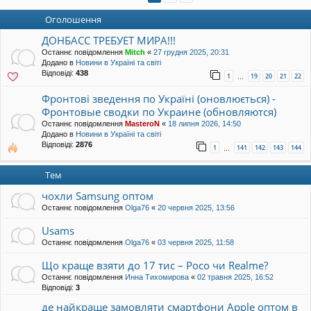
уп
Оголошення
ДОНБАСС ТРЕБУЕТ МИРА!!!
Останнє повідомлення
Mitch
«
27 грудня 2025, 20:31
Додано в
Новини в Україні та світі
Відповіді:
438
1
19
20
21
22
…
Фронтові зведення по Україні (оновлюється) -
Фронтовые сводки по Украине (обновляются)
Останнє повідомлення
MasteroN
«
18 липня 2026, 14:50
Додано в
Новини в Україні та світі
Відповіді:
2876
1
141
142
143
144
…
Тем
чохли Samsung оптом
Останнє повідомлення
Olga76
«
20 червня 2025, 13:56
Usams
Останнє повідомлення
Olga76
«
03 червня 2025, 11:58
Що краще взяти до 17 тис – Poco чи Realme?
Останнє повідомлення
Инна Тихомирова
«
02 травня 2025, 16:52
Відповіді:
3
де найкраще замовляти смартфони Apple оптом в