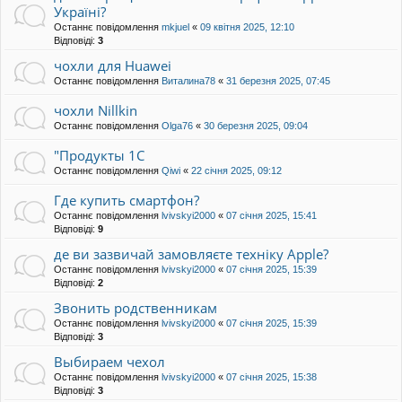
Україні?
Останнє повідомлення
mkjuel
«
09 квітня 2025, 12:10
Відповіді:
3
чохли для Huawei
Останнє повідомлення
Виталина78
«
31 березня 2025, 07:45
чохли Nillkin
Останнє повідомлення
Olga76
«
30 березня 2025, 09:04
"Продукты 1C
Останнє повідомлення
Qiwi
«
22 січня 2025, 09:12
Где купить смартфон?
Останнє повідомлення
lvivskyi2000
«
07 січня 2025, 15:41
Відповіді:
9
де ви зазвичай замовляєте техніку Apple?
Останнє повідомлення
lvivskyi2000
«
07 січня 2025, 15:39
Відповіді:
2
Звонить родственникам
Останнє повідомлення
lvivskyi2000
«
07 січня 2025, 15:39
Відповіді:
3
Выбираем чехол
Останнє повідомлення
lvivskyi2000
«
07 січня 2025, 15:38
Відповіді:
3