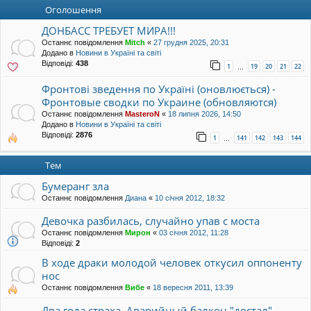
уп
Оголошення
ДОНБАСС ТРЕБУЕТ МИРА!!!
Останнє повідомлення
Mitch
«
27 грудня 2025, 20:31
Додано в
Новини в Україні та світі
Відповіді:
438
1
19
20
21
22
…
Фронтові зведення по Україні (оновлюється) -
Фронтовые сводки по Украине (обновляются)
Останнє повідомлення
MasteroN
«
18 липня 2026, 14:50
Додано в
Новини в Україні та світі
Відповіді:
2876
1
141
142
143
144
…
Тем
Бумеранг зла
Останнє повідомлення
Диана
«
10 січня 2012, 18:32
Девочка разбилась, случайно упав с моста
Останнє повідомлення
Мирон
«
03 січня 2012, 11:28
Відповіді:
2
В ходе драки молодой человек откусил оппоненту
нос
Останнє повідомлення
Вибе
«
18 вересня 2011, 13:39
Два года страха. Аварийный балкон "достал"