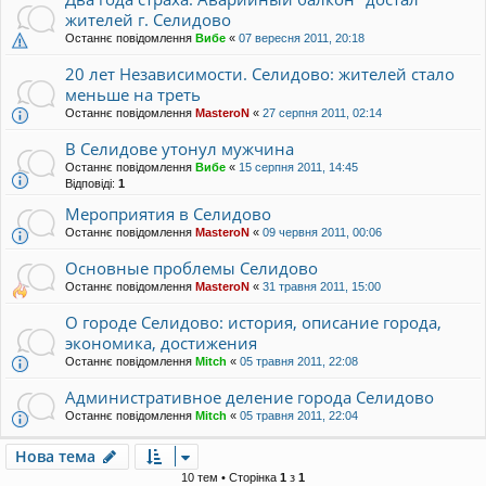
жителей г. Селидово
Останнє повідомлення
Вибе
«
07 вересня 2011, 20:18
20 лет Независимости. Селидово: жителей стало
меньше на треть
Останнє повідомлення
MasteroN
«
27 серпня 2011, 02:14
В Селидове утонул мужчина
Останнє повідомлення
Вибе
«
15 серпня 2011, 14:45
Відповіді:
1
Мероприятия в Селидово
Останнє повідомлення
MasteroN
«
09 червня 2011, 00:06
Основные проблемы Селидово
Останнє повідомлення
MasteroN
«
31 травня 2011, 15:00
О городе Селидово: история, описание города,
экономика, достижения
Останнє повідомлення
Mitch
«
05 травня 2011, 22:08
Административное деление города Селидово
Останнє повідомлення
Mitch
«
05 травня 2011, 22:04
Нова тема
10 тем • Сторінка
1
з
1