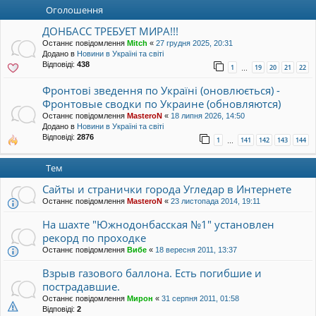
уп
Оголошення
ДОНБАСС ТРЕБУЕТ МИРА!!!
Останнє повідомлення
Mitch
«
27 грудня 2025, 20:31
Додано в
Новини в Україні та світі
Відповіді:
438
1
19
20
21
22
…
Фронтові зведення по Україні (оновлюється) -
Фронтовые сводки по Украине (обновляются)
Останнє повідомлення
MasteroN
«
18 липня 2026, 14:50
Додано в
Новини в Україні та світі
Відповіді:
2876
1
141
142
143
144
…
Тем
Сайты и странички города Угледар в Интернете
Останнє повідомлення
MasteroN
«
23 листопада 2014, 19:11
На шахте "Южнодонбасская №1" установлен
рекорд по проходке
Останнє повідомлення
Вибе
«
18 вересня 2011, 13:37
Взрыв газового баллона. Есть погибшие и
пострадавшие.
Останнє повідомлення
Мирон
«
31 серпня 2011, 01:58
Відповіді:
2