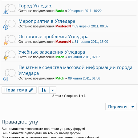
Город Угледар.
Останнє повідомлення
Вибе
«
20 червня 2011, 10:22
Мероприятия в Угледаре
Останнє повідомлення
MasteroN
«
09 червня 2011, 00:07
Основные проблемы Угледара
Останнє повідомлення
MasteroN
«
31 травня 2011, 15:00
Учебные заведения Угледара
Останнє повідомлення
Mitch
«
09 квітня 2011, 02:02
Печатные средства массовой информации города
Угледара
Останнє повідомлення
Mitch
«
09 квітня 2011, 01:56
Нова тема
8 тем • Сторінка
1
з
1
Перейти
Права доступу
Ви
не можете
створювати нові теми у цьому форумі
Ви
не можете
відповідати на теми у цьому форумі
Ви
не можете
редагувати ваші повідомлення у цьому форумі