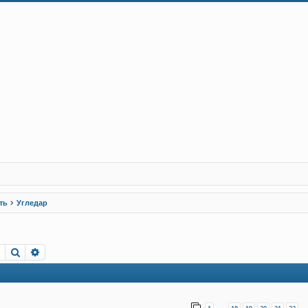
ть
Угледар
Пошук
Розширений пошук