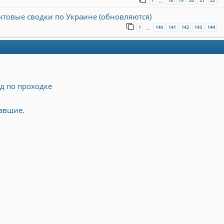
1
18
19
20
21
22
…
онтовые сводки по Украине (обновляются)
1
140
141
142
143
144
…
д по проходке
давшие.