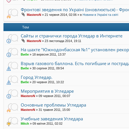
Фронтові зведення по Україні (оновлюється) - Фр
MasteroN
»
21 червня 2014, 02:06
» в
Новини в Україні та світі
Тем
Сайты и странички города Угледар в Интернете
MasteroN
»
23 листопада 2014, 19:11
На шахте "Южнодонбасская №1" установлен рекор
Вибе
»
18 вересня 2011, 13:37
Взрыв газового баллона. Есть погибшие и постра
Вибе
»
30 серпня 2011, 09:54
Город Угледар.
Вибе
»
20 червня 2011, 10:22
Мероприятия в Угледаре
MasteroN
»
09 червня 2011, 00:07
Основные проблемы Угледара
MasteroN
»
31 травня 2011, 15:00
Учебные заведения Угледара
Mitch
»
09 квітня 2011, 02:02