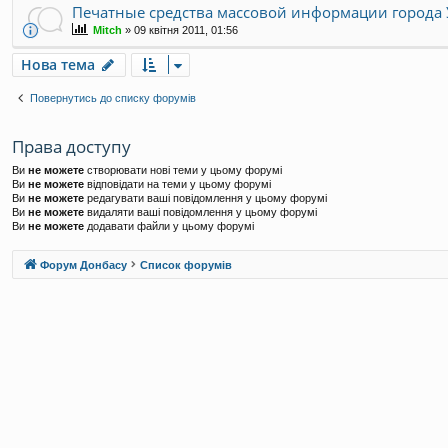
Печатные средства массовой информации города 
Mitch
»
09 квітня 2011, 01:56
Нова тема
Повернутись до списку форумів
Права доступу
Ви
не можете
створювати нові теми у цьому форумі
Ви
не можете
відповідати на теми у цьому форумі
Ви
не можете
редагувати ваші повідомлення у цьому форумі
Ви
не можете
видаляти ваші повідомлення у цьому форумі
Ви
не можете
додавати файли у цьому форумі
Форум Донбасу
Список форумів