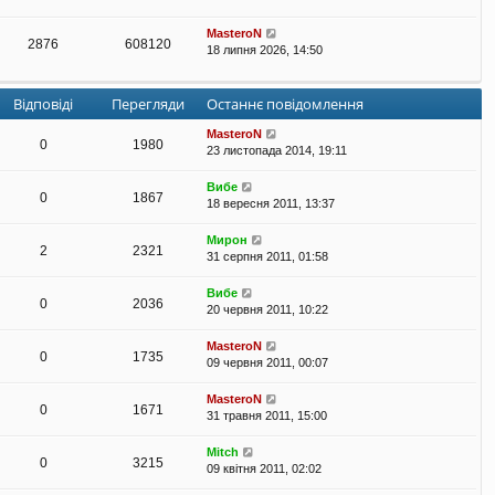
MasteroN
2876
608120
18 липня 2026, 14:50
Відповіді
Перегляди
Останнє повідомлення
MasteroN
0
1980
23 листопада 2014, 19:11
Вибе
0
1867
18 вересня 2011, 13:37
Мирон
2
2321
31 серпня 2011, 01:58
Вибе
0
2036
20 червня 2011, 10:22
MasteroN
0
1735
09 червня 2011, 00:07
MasteroN
0
1671
31 травня 2011, 15:00
Mitch
0
3215
09 квітня 2011, 02:02