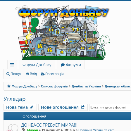
Форум Донбасу
Форуми
ви
Пошук
Вхід
Реєстрація
дк
Форум Донбасу
Список форумів
Донбас та Україна
Донецкая облас
и
Угледар
й
Нова тема
Нове оголошення
до
Оголошення
ст
ДОНБАСС ТРЕБУЕТ МИРА!!!
уп
Мирон
»
19 липня 2014, 10:39
» в
Новини в Україні та світі