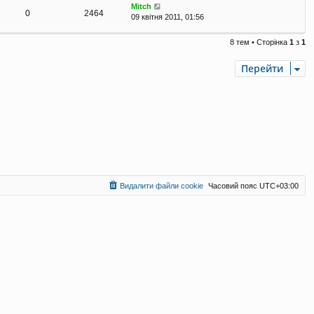
Mitch
0
2464
09 квітня 2011, 01:56
8 тем • Сторінка
1
з
1
Перейти
Видалити файли cookie
Часовий пояс
UTC+03:00