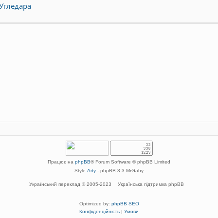
Угледара
Працює на
phpBB
® Forum Software © phpBB Limited
Style
Arty
- phpBB 3.3 MrGaby
Український переклад © 2005-2023
Українська підтримка phpBB
Optimized by:
phpBB SEO
Конфіденційність
|
Умови