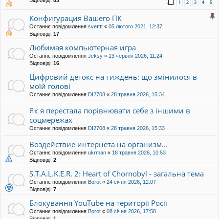
1
2
3
4
5
Конфигурация Вашего ПК
Останнє повідомлення
svetttt
«
05 лютого 2021, 12:37
Відповіді:
17
Любимая компьютерная игра
Останнє повідомлення
Jeksy
«
13 червня 2026, 11:24
Відповіді:
16
Цифровий детокс на тиждень: що змінилося в
моїй голові
Останнє повідомлення
DI2708
«
28 травня 2026, 15:34
Як я перестала порівнювати себе з іншими в
соцмережах
Останнє повідомлення
DI2708
«
28 травня 2026, 15:33
Воздействие интернета на организм...
Останнє повідомлення
ukrman
«
18 травня 2026, 10:53
Відповіді:
2
S.T.A.L.K.E.R. 2: Heart of Chornobyl - загальна тема
Останнє повідомлення
Borot
«
24 січня 2026, 12:07
Відповіді:
7
Блокування YouTube на території Росії
Останнє повідомлення
Borot
«
08 січня 2026, 17:58
Відповіді:
1