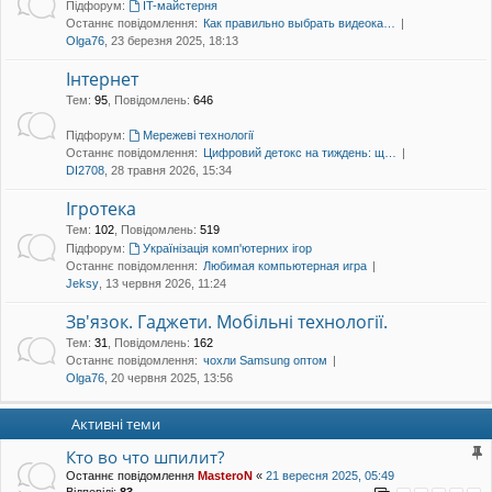
Підфорум:
IT-майстерня
уп
Останнє повідомлення:
Как правильно выбрать видеока…
Olga76
, 23 березня 2025, 18:13
Інтернет
Тем
:
95
,
Повідомлень
:
646
Підфорум:
Мережеві технології
Останнє повідомлення:
Цифровий детокс на тиждень: щ…
DI2708
, 28 травня 2026, 15:34
Ігротека
Тем
:
102
,
Повідомлень
:
519
Підфорум:
Українізація комп'ютерних ігор
Останнє повідомлення:
Любимая компьютерная игра
Jeksy
, 13 червня 2026, 11:24
Зв'язок. Гаджети. Мобільні технології.
Тем
:
31
,
Повідомлень
:
162
Останнє повідомлення:
чохли Samsung оптом
Olga76
, 20 червня 2025, 13:56
Активні теми
Кто во что шпилит?
Останнє повідомлення
MasteroN
«
21 вересня 2025, 05:49
Відповіді:
83