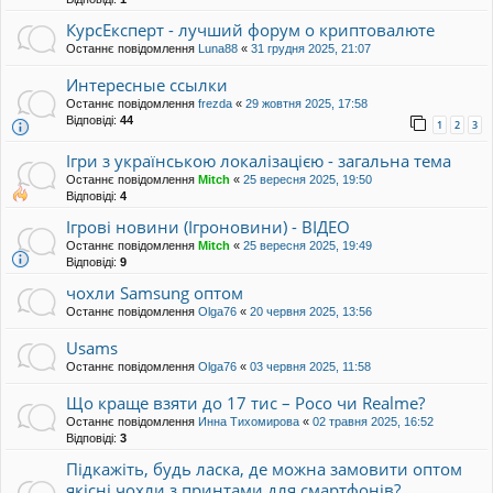
КурсЕксперт - лучший форум о криптовалюте
Останнє повідомлення
Luna88
«
31 грудня 2025, 21:07
Интересные ссылки
Останнє повідомлення
frezda
«
29 жовтня 2025, 17:58
Відповіді:
44
1
2
3
Ігри з українською локалізацією - загальна тема
Останнє повідомлення
Mitch
«
25 вересня 2025, 19:50
Відповіді:
4
Ігрові новини (Ігроновини) - ВІДЕО
Останнє повідомлення
Mitch
«
25 вересня 2025, 19:49
Відповіді:
9
чохли Samsung оптом
Останнє повідомлення
Olga76
«
20 червня 2025, 13:56
Usams
Останнє повідомлення
Olga76
«
03 червня 2025, 11:58
Що краще взяти до 17 тис – Poco чи Realme?
Останнє повідомлення
Инна Тихомирова
«
02 травня 2025, 16:52
Відповіді:
3
Підкажіть, будь ласка, де можна замовити оптом
якісні чохли з принтами для смартфонів?