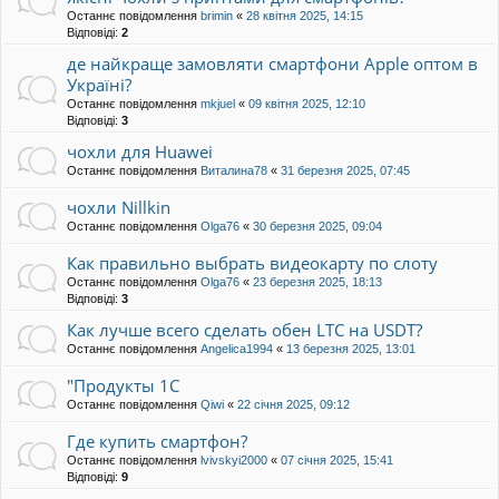
Останнє повідомлення
brimin
«
28 квітня 2025, 14:15
Відповіді:
2
де найкраще замовляти смартфони Apple оптом в
Україні?
Останнє повідомлення
mkjuel
«
09 квітня 2025, 12:10
Відповіді:
3
чохли для Huawei
Останнє повідомлення
Виталина78
«
31 березня 2025, 07:45
чохли Nillkin
Останнє повідомлення
Olga76
«
30 березня 2025, 09:04
Как правильно выбрать видеокарту по слоту
Останнє повідомлення
Olga76
«
23 березня 2025, 18:13
Відповіді:
3
Как лучше всего сделать обен LTC на USDT?
Останнє повідомлення
Angelica1994
«
13 березня 2025, 13:01
"Продукты 1C
Останнє повідомлення
Qiwi
«
22 січня 2025, 09:12
Где купить смартфон?
Останнє повідомлення
lvivskyi2000
«
07 січня 2025, 15:41
Відповіді:
9