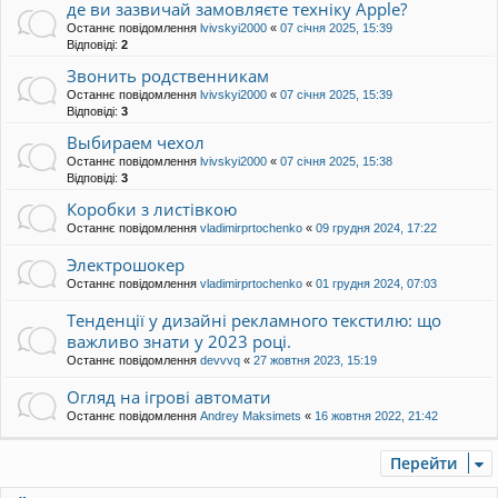
де ви зазвичай замовляєте техніку Apple?
Останнє повідомлення
lvivskyi2000
«
07 січня 2025, 15:39
Відповіді:
2
Звонить родственникам
Останнє повідомлення
lvivskyi2000
«
07 січня 2025, 15:39
Відповіді:
3
Выбираем чехол
Останнє повідомлення
lvivskyi2000
«
07 січня 2025, 15:38
Відповіді:
3
Коробки з листівкою
Останнє повідомлення
vladimirprtochenko
«
09 грудня 2024, 17:22
Электрошокер
Останнє повідомлення
vladimirprtochenko
«
01 грудня 2024, 07:03
Тенденції у дизайні рекламного текстилю: що
важливо знати у 2023 році.
Останнє повідомлення
devvvq
«
27 жовтня 2023, 15:19
Огляд на ігрові автомати
Останнє повідомлення
Andrey Maksimets
«
16 жовтня 2022, 21:42
Перейти