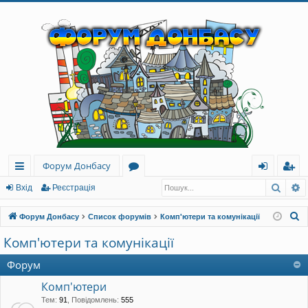
Форум Донбасу
Пошу
Р
ви
о
хі
еє
Вхід
Реєстрація
дк
ру
д
ст
П
Форум Донбасу
Список форумів
Комп'ютери та комунікації
и
м
ра
о
Комп'ютери та комунікації
ш
й
и
ці
у
Форум
до
я
к
Комп'ютери
ст
Тем
:
91
,
Повідомлень
:
555