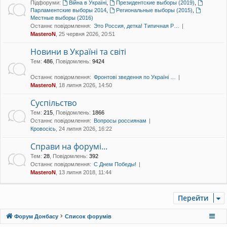
Підфоруми:
Війна в Україні
,
Президентские выборы (2019)
,
уп
Парламентские выборы 2014
,
Региональные выборы (2015)
,
Местные выборы (2016)
Останнє повідомлення:
Это Россия, детка! Типичная Р…
MasteroN
, 25 червня 2026, 20:51
Новини в Україні та світі
Тем
:
486
,
Повідомлень
:
9424
Останнє повідомлення:
Фронтові зведення по Україні …
MasteroN
, 18 липня 2026, 14:50
Суспільство
Тем
:
215
,
Повідомлень
:
1866
Останнє повідомлення:
Вопросы россиянам
Кровосісь
, 24 липня 2026, 16:22
Справи на форумі...
Тем
:
28
,
Повідомлень
:
392
Останнє повідомлення:
С Днем Победы!
MasteroN
, 13 липня 2018, 11:44
Перейти
Форум Донбасу
Список форумів